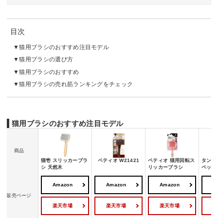
目次
猫用ブラシのおすすめ注目モデル
猫用ブラシの選び方
猫用ブラシのおすすめ
猫用ブラシの売れ筋ランキングをチェック
猫用ブラシのおすすめ注目モデル
商品
猫壱 スリッカーブラ
ペティオ W21421
ペティオ 猫用回転ス
タング
シ 天然木
リッカーブラシ
ペット
Amazon
Amazon
Amazon
A
販売ページ
楽天市場
楽天市場
楽天市場