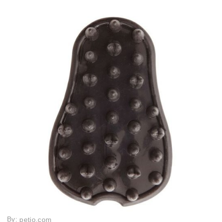
By:
petio.com