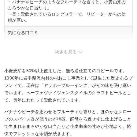
・バナナやピーチのようなフルーティな香りと、小麦由来の
まろやかな口当たり。
・長く愛飲されているロングセラーで、リピーターからの信
頼が厚い。
気になる口コミ
・関連する口コミはありませんでした。
続きを見る
小麦麦芽を50%以上使用した、無ろ過仕立ての白ビールです。
1996年に岩手県沢内村の村おこし事業として誕生した歴史あるブ
ランドで、現在は「ヤッホーブルーイング」がその味を受け継い
でいます。ヘーフェヴァイツェンスタイルのクラフトビールとし
て、長年にわたって愛飲されています。
バナナやピーチを思わせるフルーティな香りと、ほのかなクロー
ブのスパイス香が漂うのが特徴。酵母をろ過せずに仕上げること
で生まれるまろやかな口当たりと小麦由来の甘みが心地よく、軽
快でフレッシュな余韻が続きます。