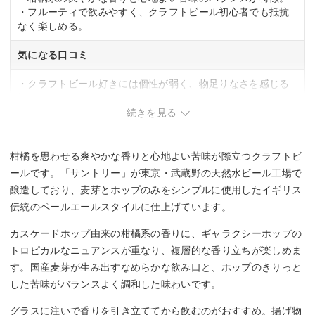
・フルーティで飲みやすく、クラフトビール初心者でも抵抗
なく楽しめる。
気になる口コミ
・クラフトビール好きには個性が弱く、物足りなさを感じる
場合あり。
続きを見る
柑橘を思わせる爽やかな香りと心地よい苦味が際立つクラフトビ
ールです。「サントリー」が東京・武蔵野の天然水ビール工場で
醸造しており、麦芽とホップのみをシンプルに使用したイギリス
伝統のペールエールスタイルに仕上げています。
カスケードホップ由来の柑橘系の香りに、ギャラクシーホップの
トロピカルなニュアンスが重なり、複層的な香り立ちが楽しめま
す。国産麦芽が生み出すなめらかな飲み口と、ホップのきりっと
した苦味がバランスよく調和した味わいです。
グラスに注いで香りを引き立ててから飲むのがおすすめ。揚げ物