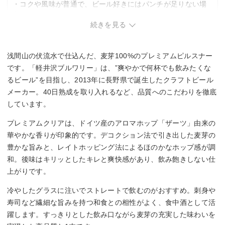
・コクや風味が普通で、ビール好きにはパンチが足りない場
合あり。
続きを見る
浅間山の伏流水で仕込んだ、麦芽100%のプレミアムピルスナー
です。「軽井沢ブルワリー」は、”爽やかで何杯でも飲みたくな
るビール”を目指し、2013年に長野県で誕生したクラフトビール
メーカー。40日熟成を取り入れるなど、品質へのこだわりを徹底
しています。
プレミアムクリアは、ドイツ産のアロマホップ「ザーツ」由来の
華やかな香りが印象的です。デコクション法で引き出した麦芽の
豊かな旨みと、レイトホッピング法によるほのかなホップ感が調
和。後味はキリッとしたキレと爽快感があり、飲み飽きしない仕
上がりです。
冷やしたグラスに注いでストレートで飲むのがおすすめ。刺身や
寿司など繊細な旨みを持つ和食との相性がよく、食中酒として活
躍します。すっきりとした飲み口ながら麦芽の充実した味わいを