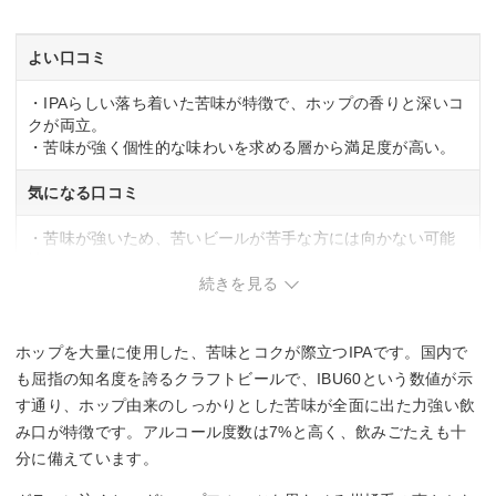
よい口コミ
・IPAらしい落ち着いた苦味が特徴で、ホップの香りと深いコ
クが両立。
・苦味が強く個性的な味わいを求める層から満足度が高い。
気になる口コミ
・苦味が強いため、苦いビールが苦手な方には向かない可能
性あり。
続きを見る
ホップを大量に使用した、苦味とコクが際立つIPAです。国内で
も屈指の知名度を誇るクラフトビールで、IBU60という数値が示
す通り、ホップ由来のしっかりとした苦味が全面に出た力強い飲
み口が特徴です。アルコール度数は7%と高く、飲みごたえも十
分に備えています。