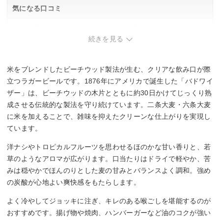
気になる口コミ
・味が薄く、コクや苦味が物足りなく感じる場合あり。
続きを見る
米をブレンドしたビーチウッド製法が生む、クリアな飲み口が際
立つラガービールです。1876年にアメリカで誕生した「バドワイ
ザー」は、ビーチウッドの木片とともに約30日かけてじっくり熟
成させる伝統的な製法を守り続けています。二条大麦・六条大麦
に米を加えることで、雑味を抑えたクリーンな仕上がりを実現し
ています。
洋ナシやトロピカルフルーツを思わせるほのかな甘い香りと、若
草のようなアロマが広がります。口当たりはドライで軽やか、苦
みは穏やかでほんのりとした麦の甘みとバランスよく調和。強め
の炭酸が心地よい爽快感をもたらします。
よく冷やしてジョッキに注ぎ、キレのある喉ごしを堪能するのが
おすすめです。揚げ物や焼肉、ハンバーガーなど油のコクが強い