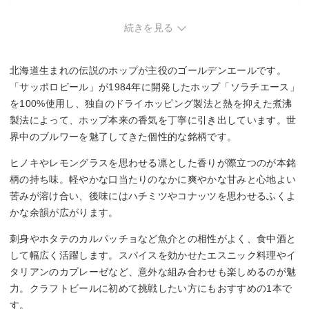
・独特の香りが強く、好みが分かれやすい傾向。
続きを見る
北海道生まれの伝説のホップが主役のゴールデンエールです。
「サッポロビール」が1984年に開発したホップ「ソラチエース」
を100%使用し、独自のドライホッピング製法と熱を抑えた煮沸
製法によって、ホップ本来の香気を丁寧に引き出しています。世
界中のブルワーを魅了してきた個性的な銘柄です。
ヒノキやレモングラスを思わせる凛とした香りが際立つのが本銘
柄の持ち味。軽やかな口当たりのなかに爽やかな甘みと心地よい
苦みが溶け合い、後味にはハチミツやコナッツを思わせるふくよ
かな余韻が広がります。
刺身やホタテのカルパッチョなど魚介との相性がよく、食中酒と
して幅広く活躍します。スパイスを効かせたエスニック料理やイ
タリアンのカプレーゼなど、意外な組み合わせも楽しめるのが魅
力。クラフトビールに初めて挑戦したい方にもおすすめの1本で
す。