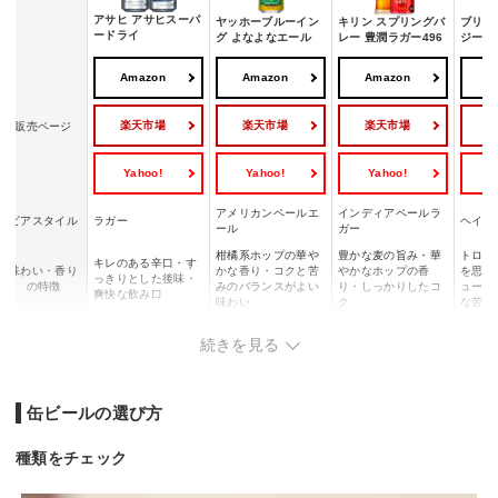
アサヒ アサヒスーパ
ヤッホーブルーイン
キリン スプリングバ
ブリュ
ードライ
グ よなよなエール
レー 豊潤ラガー496
ジージ
Amazon
Amazon
Amazon
A
楽天市場
楽天市場
楽天市場
販売ページ
Yahoo!
Yahoo!
Yahoo!
Y
アメリカンペールエ
インディアペールラ
ビアスタイル
ラガー
ヘイジー
ール
ガー
柑橘系ホップの華や
豊かな麦の旨み・華
トロピ
キレのある辛口・す
味わい・香り
かな香り・コクと苦
やかなホップの香
を思わ
っきりとした後味・
の特徴
みのバランスがよい
り・しっかりしたコ
ューシ
爽快な飲み口
味わい
ク
な苦み
アルコール度
5.0%
5.5%
6.0%
5.0%
続きを見る
数
おすすめの料
焼き鳥・唐揚げ・焼
ソーセージ・ピザ・
ステーキ・グリル料
ハンバ
理
肉
ローストチキン
理・チーズ
ス・ス
缶ビールの選び方
食事に合わせやすい
クラフトビール初心
飲み応えのあるプレ
フルー
こんな方にお
定番ビールを選びた
者や香り豊かなビー
ミアムビールを味わ
すいI
すすめ
い方
ルを楽しみたい方
いたい方
い方
種類をチェック