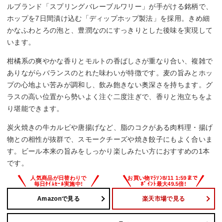
ルブランド「スプリングバレーブルワリー」が手がける銘柄で、
ホップを7日間漬け込む「ディップホップ製法」を採用。きめ細
かなふわとろの泡と、豊潤なのにすっきりとした後味を実現して
います。
柑橘系の爽やかな香りとモルトの香ばしさが重なり合い、複雑で
ありながらバランスのとれた味わいが特徴です。麦の旨みとホッ
プの心地よい苦みが調和し、飲み飽きない奥深さを持ちます。グ
ラスの高い位置から勢いよく注ぐ二度注ぎで、香りと泡立ちをよ
り堪能できます。
炭火焼きの牛カルビや唐揚げなど、脂のコクがある肉料理・揚げ
物との相性が抜群で、スモークチーズや焼き餃子にもよく合いま
す。ビール本来の旨みをしっかり楽しみたい方におすすめの1本
です。
Amazonで見る
楽天市場で見る