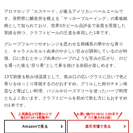
アロマホップ「カスケード」が薫るアメリカンペールエールで
す。長野県に醸造所を構える「ヤッホーブルーイング」の看板銘
柄として知られており、世界3大ビール品評会で金賞を受賞した
実績を持つ、クラフトビールの王道を体現した1本です。
グレープフルーツやオレンジを思わせる柑橘系の華やかな香り
と、キャラメルモルト由来のやさしい甘みが調和しているのが特
徴。口に含むとホップ由来のハーブのような苦みが広がり、のど
を通った後も”戻り香”として鼻を抜ける余韻が楽しめます。
13℃前後を飲み頃温度として、飲み口の広いグラスに注いで色と
香りをゆっくり堪能するのがおすすめ。グリルした肉やチキン南
蛮など香ばしい料理、バジルやローズマリーを使ったハーブ料理
ともよく合います。クラフトビールを初めて飲む方にもおすすめ
の1本です。
Amazonで見る
楽天市場で見る