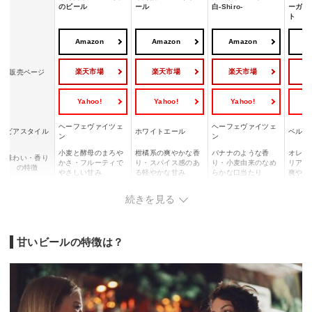
のビール
ール
白-Shiro-
ーガル
ト
Amazon
Amazon
Amazon
A
楽天市場
楽天市場
楽天市場
販売ページ
Yahoo!
Yahoo!
Yahoo!
Y
ヘーフェヴァイツェ
ヘーフェヴァイツェ
ビアスタイル
ホワイトエール
ベルジ
ン
ン
小麦と酵母のまろや
柑橘系の爽やかな香
バナナのような香
オレン
味わい・香り
かさ・フルーティで
り・スパイス感のあ
り・小麦由来のなめ
リアン
の特徴
やさしい甘み
る軽やかな甘み
らかな口当たり
爽やか
カルパ
ソーセージ・チー
白身魚・サラダ・ハ
鶏肉料理・ポテト料
続きを見る
ペアリング
フード
ズ・クリーム系料理
ーブを使った料理
理・軽めのチーズ
料理
国産の飲みやすい小
華やかで飲みやすい
フルーティな甘みの
定番の
こんな方にお
麦ビールを探してい
白ビールを楽しみた
ある国産ビールを飲
い海外
すすめ
甘いビールの特徴は？
る方
い方
みたい方
たい方