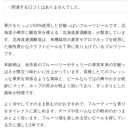
・関連する口コミはありませんでした。
果汁をたっぷり50%使用した甘酸っぱいフルーツビールです。北
海道小樽市に醸造所を構える「北海道麦酒醸造」が製造していま
す。北海道麦酒醸造は、有機栽培の麦芽やアロマホップを使用し
た個性豊かなクラフトビールを丁寧に造り上げているブルワリー
です。
本銘柄は、余市産のブルーベリーやチェリーの果実本来の甘酸っ
ぱさが際立つ味わいに仕上がっています。収穫したてのフレッシ
ュな果実を頬張るような風味と、ビールならではの爽やかさが絶
妙にマッチ。ホップの苦みが程よく効いており、すっきりとした
後味が特徴です。
よく冷やしてそのまま飲むのがおすすめで、フルーティーな香り
をダイレクトに楽しめます。チーズや生ハムなどの軽めのおつま
みとよく合います。フルーツ感を楽しめる甘いビールを探してい
る方に適した1本です。