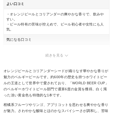
よい口コミ
・オレンジピールとコリアンダーの爽やかな香りで、飲みや
すい。
・ビール特有の苦味が控えめで、ビール初心者や女性にも人
気。
気になる口コミ
・関連する口コミはありませんでした。
続きを見る
オレンジピールとコリアンダーシードが織りなす華やかな香りが
魅力のベルギービールです。約600年の歴史を持つホワイトビー
ルの王道として世界中で愛されており、「WORLD BEER CUP」
のベルギーホワイトビール部門で通算6度の金賞を獲得。白く濁
った淡い黄金色も特徴的な1本です。
柑橘系フルーツやリンゴ、アプリコットを思わせる爽やかな香り
が魅力。さわやかな酸味とほのかなスパイシーさが調和し、苦味