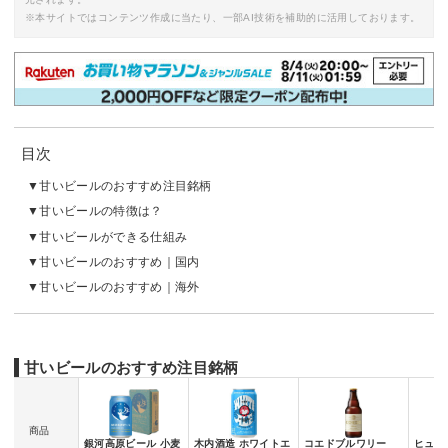
※本サイトではコンテンツ作成に当たり、一部AI技術を補助的に活用しております。
目次
甘いビールのおすすめ注目銘柄
甘いビールの特徴は？
甘いビールができる仕組み
甘いビールのおすすめ｜国内
甘いビールのおすすめ｜海外
甘いビールのおすすめ注目銘柄
商品
銀河高原ビール 小麦
木内酒造 ホワイトエ
コエドブルワリー
ヒュー