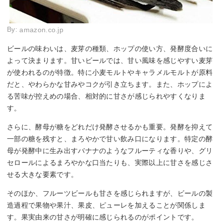
By:
amazon.co.jp
ビールの味わいは、麦芽の種類、ホップの使い方、発酵度合いに
よって決まります。甘いビールでは、甘い風味を感じやすい麦芽
が使われるのが特徴。特に小麦モルトやキャラメルモルトが原料
だと、やわらかな甘みやコクが引き立ちます。また、ホップによ
る苦味が控えめの場合、相対的に甘さが感じられやすくなりま
す。
さらに、酵母が糖をどれだけ発酵させるかも重要。発酵を抑えて
一部の糖を残すと、まろやかで甘い飲み口になります。特定の酵
母が発酵中に生み出すバナナのようなフルーティな香りや、グリ
セロールによるまろやかな口当たりも、実際以上に甘さを感じさ
せる大きな要素です。
そのほか、フルーツビールも甘さを感じられますが、ビールの製
造過程で果物や果汁、果皮、ピューレを加えることが関係しま
す。果実由来の甘さが明確に感じられるのがポイントです。