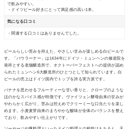
で飲みやすい。
・ドイツビール好きにとって満足感の高い1本。
気になる口コミ
・関連する口コミはありませんでした。
ビールらしい苦みを抑えた、やさしい甘みが楽しめる白ビールで
す。「パウラーナー」は1634年にドイツ・ミュンヘンの修道院を
発祥とする老舗醸造所で、オクトーバーフェストへの提供が認め
られたミュンヘン6大醸造所のひとつとして知られています。白
ビールの売上はドイツ国内でトップを誇る実力派です。
バナナを思わせるフルーティーな甘い香りと、クローブのような
ほのかなスパイス感が特徴です。ヴァイツェン酵母由来の甘みが
やわらかく広がり、苦みは控えめでクリーミーな口当たりを楽し
めます。小麦麦芽由来のまろやかな酸味が全体のバランスを整え
ており、飲みやすい仕上がりです。
ソーセージや豚料理といったドイツ料理との相性はもちろん、天