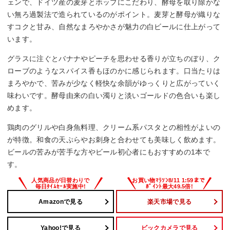
ェンで、ドイツ産の麦芽とホップにこだわり、酵母を取り除かな
い無ろ過製法で造られているのがポイント。麦芽と酵母が織りな
すコクと甘み、自然なまろやかさが魅力の白ビールに仕上がって
います。
グラスに注ぐとバナナやピーチを思わせる香りが立ちのぼり、ク
ローブのようなスパイス香もほのかに感じられます。口当たりは
まろやかで、苦みが少なく軽快な余韻がゆっくりと広がっていく
味わいです。酵母由来の白い濁りと淡いゴールドの色合いも楽し
めます。
鶏肉のグリルや白身魚料理、クリーム系パスタとの相性がよいの
が特徴。和食の天ぷらやお刺身と合わせても美味しく飲めます。
ビールの苦みが苦手な方やビール初心者にもおすすめの1本で
す。
Amazonで見る
楽天市場で見る
Yahoo!で見る
ビックカメラで見る