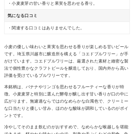
・小麦麦芽の甘い香りと果実を思わせる香り。
気になる口コミ
・関連する口コミはありませんでした。
小麦の優しい味わいと果実を思わせる香りが楽しめる甘いビール
です。埼玉県川越市に醸造所を構える「コエドブルワリー」が手
がけています。コエドブルワリーは、厳選された素材と緻密な製
法で個性豊かなクラフトビールを醸造しており、国内外から高い
評価を受けているブルワリーです。
本銘柄は、バナナやリンゴを思わせるフルーティーな香りが特
徴。小麦麦芽と特別に選んだ酵母が醸し出す甘い香りが口の中に
広がります。無濾過ならではのなめらかな白濁色で、クリーミー
な口当たりと優しい甘み、ほのかな酸味が調和しているのがポイ
ントです。
冷やしてそのまま飲むのがおすすめで、なめらかな喉越しを堪能
できます。軽やかな味わいなので、刺身や天ぷらなどの和食、魚