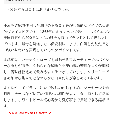
・関連する口コミはありませんでした。
小麦を約50%使用した濁りのある黄金色が印象的なドイツの伝統
的ヴァイスビアです。1363年にミュンヘンで誕生し、バイエルン
王国時代から200年以上もの歴史を持つブランドとして親しまれ
ています。酵母を濾過しない伝統製法により、白濁した見た目と
力強い味わいを実現しているのがポイントです。
本銘柄は、バナナやクローブを思わせるフルーティーでスパイシ
ーな香りが特徴。やわらかな酸味と小麦由来の芳醇なコクが調和
し、苦味は控えめで飲みやすく仕上がっています。クリーミーで
きめ細かな泡立ちとなめらかな口当たりが楽しめる1本です。
よく冷やしてグラスに注いで飲むのがおすすめ。ソーセージや肉
料理、チーズなど幅広い料理との相性がよく、食中酒として活躍
します。ホワイトビール初心者から愛好家まで満足できる銘柄で
す。