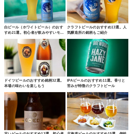
白ビール（ホワイトビール）のおす
クラフトビールのおすすめ13選。人
すめ21選。初心者が飲みやすいモ…
気醸造所の銘柄もご紹介
ドイツビールのおすすめ銘柄32選。
IPAビールのおすすめ11選。香りと
本場の味わいを楽しもう
苦みが特徴のクラフトビール
甘いビールのおすすめ13選。初心者
北海道ビールのおすすめ15選。個性