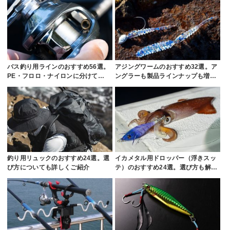
バス釣り用ラインのおすすめ56選。
アジングワームのおすすめ32選。ア
PE・フロロ・ナイロンに分けて…
ングラーも製品ラインナップも増…
釣り用リュックのおすすめ24選。選
イカメタル用ドロッパー（浮きスッ
び方についても詳しくご紹介
テ）のおすすめ24選。選び方も解…