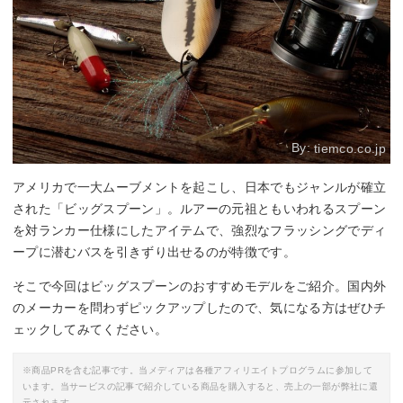
By:
tiemco.co.jp
アメリカで一大ムーブメントを起こし、日本でもジャンルが確立
された「ビッグスプーン」。ルアーの元祖ともいわれるスプーン
を対ランカー仕様にしたアイテムで、強烈なフラッシングでディ
ープに潜むバスを引きずり出せるのが特徴です。
そこで今回はビッグスプーンのおすすめモデルをご紹介。国内外
のメーカーを問わずピックアップしたので、気になる方はぜひチ
ェックしてみてください。
※商品PRを含む記事です。当メディアは各種アフィリエイトプログラムに参加して
います。当サービスの記事で紹介している商品を購入すると、売上の一部が弊社に還
元されます。