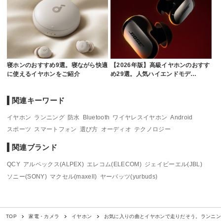
寝ホンのおすすめ9選。寝ながら快適
【2026年版】高級イヤホンのおすす
に使えるイヤホンをご紹介
め29選。人気ハイエンドモデ…
関連キーワード
イヤホン
ランニング
防水
Bluetooth
ワイヤレスイヤホン
Android
スポーツ
スマートフォン
選び方
オーディオ
テクノロジー
関連ブランド
QCY
アルペックス(ALPEX)
エレコム(ELECOM)
ジェイビーエル(JBL)
ソニー(SONY)
マクセル(maxell)
ヤーバッツ(yurbuds)
お気に入りの曲とイヤホンで走りだそう。ランニン
TOP
家電・カメラ
イヤホン