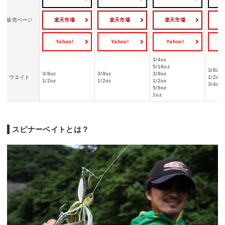
楽天市場
楽天市場
楽天市場
販売ページ
Yahoo!
Yahoo!
Yahoo!
Y
1/4oz
5/16oz
3/8oz
3/8oz
3/8oz
3/8oz
ウエイト
1/2oz
1/2oz
1/2oz
1/2oz
3/4oz
5/8oz
1oz
スピナーベイトとは？