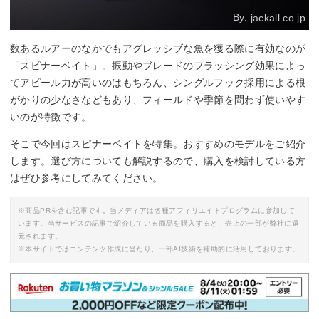
By:
jackall.co.jp
数あるルアーのなかでもアグレッシブな魚を獲る際に有効なのが
「スピナーベイト」。振動やブレードのフラッシング効果によっ
てアピール力が高いのはもちろん、シングルフック採用による根
がかりの少なさなどもあり、フィールドや季節を問わず使いやす
いのが特徴です。
そこで今回はスピナーベイトを特集。おすすめのモデルをご紹介
します。選び方についても解説するので、購入を検討している方
はぜひ参考にしてみてください。
※商品PRを含む記事です。当メディアは各種アフィリエイトプログラムに参加して
います。当サービスの記事で紹介している商品を購入すると、売上の一部が弊社に還
元されます。
※本サイトではコンテンツ作成に当たり、一部AI技術を補助的に活用しております。