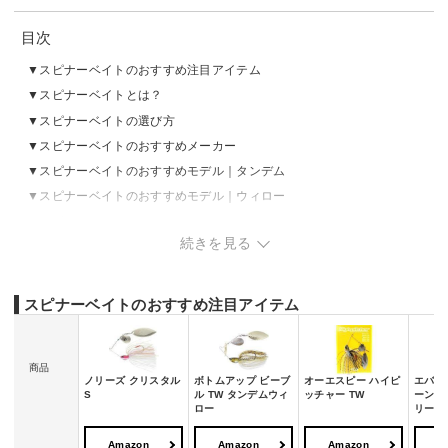
目次
スピナーベイトのおすすめ注目アイテム
スピナーベイトとは？
スピナーベイトの選び方
スピナーベイトのおすすめメーカー
スピナーベイトのおすすめモデル｜タンデム
スピナーベイトのおすすめモデル｜ウィロー
スピナーベイトのおすすめモデル｜コロラド
続きを見る
スピナーベイトのおすすめモデル｜インディアナ
スピナーベイトの売れ筋ランキングをチェック
番外編：スピナーベイトにはトレーラーやトレーラーフックを付ける
スピナーベイトのおすすめ注目アイテム
べき？
商品
ノリーズ クリスタル
ボトムアップ ビーブ
オーエスピー ハイピ
エバー
S
ル TW タンデムウィ
ッチャー TW
ーン 
ロー
リーフ
Amazon
Amazon
Amazon
A