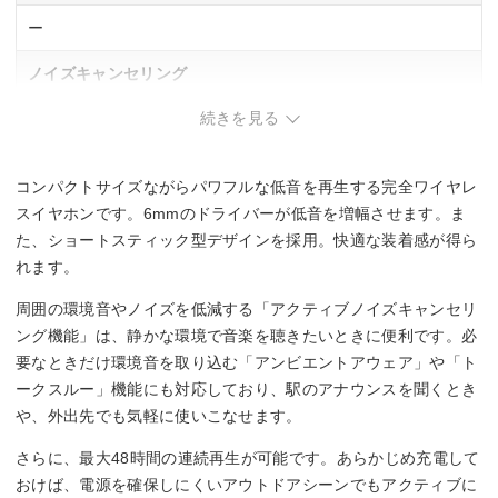
ー
ノイズキャンセリング
続きを見る
◯
マイク
コンパクトサイズながらパワフルな低音を再生する完全ワイヤレ
◯
スイヤホンです。6mmのドライバーが低音を増幅させます。ま
た、ショートスティック型デザインを採用。快適な装着感が得ら
連続再生時間
れます。
約12時間(ANCオフ時)
周囲の環境音やノイズを低減する「アクティブノイズキャンセリ
約10時間(ANCオン時)
ング機能」は、静かな環境で音楽を聴きたいときに便利です。必
要なときだけ環境音を取り込む「アンビエントアウェア」や「ト
防水・防塵性能
ークスルー」機能にも対応しており、駅のアナウンスを聞くとき
IP54
や、外出先でも気軽に使いこなせます。
さらに、最大48時間の連続再生が可能です。あらかじめ充電して
おけば、電源を確保しにくいアウトドアシーンでもアクティブに