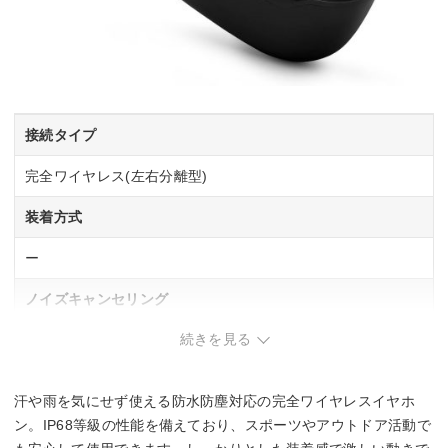
接続タイプ
完全ワイヤレス(左右分離型)
装着方式
ー
ノイズキャンセリング
続きを見る
ー
マイク
汗や雨を気にせず使える防水防塵対応の完全ワイヤレスイヤホ
◯
ン。IP68等級の性能を備えており、スポーツやアウトドア活動で