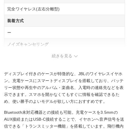
完全ワイヤレス(左右分離型)
装着方式
ー
ノイズキャンセリング
続きを見る
◯
マイク
ディスプレイ付きのケースが特徴的な、JBLのワイヤレスイヤホ
◯
ン。充電ケースにスマートディスプレイを搭載しており、バッテ
リー状態や再生中のアルバム・楽曲名、入電時の連絡先などを表
連続再生時間
示できます。スマホを開かなくてもすぐに情報を確認できるた
め、使い勝手のよいモデルが欲しい方におすすめです。
約10時間(ANCオフ時)
約8時間(ANCオン時)
Bluetooth未対応機器との接続も可能。充電ケースを3.5mmの
AUX接続またはUSB-C接続することで、イヤホンへ音声信号を送
防水・防塵性能
信できる「トランスミッター機能」を搭載しています。飛行機内