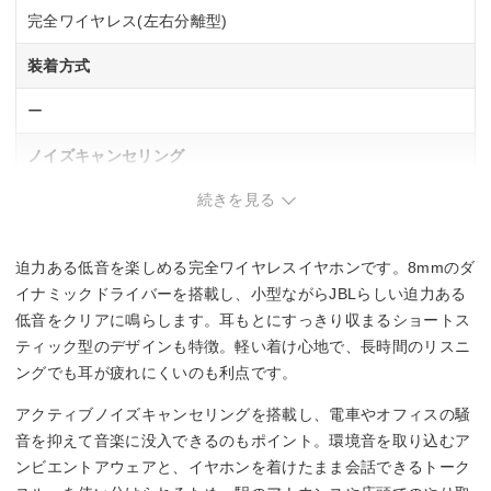
完全ワイヤレス(左右分離型)
装着方式
ー
ノイズキャンセリング
続きを見る
◯
マイク
迫力ある低音を楽しめる完全ワイヤレスイヤホンです。8mmのダ
◯
イナミックドライバーを搭載し、小型ながらJBLらしい迫力ある
低音をクリアに鳴らします。耳もとにすっきり収まるショートス
連続再生時間
ティック型のデザインも特徴。軽い着け心地で、長時間のリスニ
ングでも耳が疲れにくいのも利点です。
約11時間(ANCオフ時)
約8時間(ANCオン時)
アクティブノイズキャンセリングを搭載し、電車やオフィスの騒
音を抑えて音楽に没入できるのもポイント。環境音を取り込むア
防水・防塵性能
ンビエントアウェアと、イヤホンを着けたまま会話できるトーク