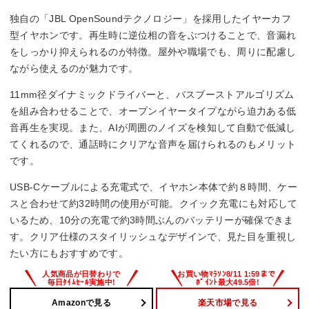
マイク
独自の「JBL OpenSoundテクノロジー」を採用したイヤーカフ
◯
型イヤホンです。再生時に逆位相の音をぶつけることで、音漏れ
をしっかり抑えられるのが特徴。屋外や職場でも、周りに配慮し
連続再生時間
ながら使えるのが魅力です。
最大約8時間
11mm径ダイナミックドライバーと、バスブーストアルゴリズム
を組み合わせることで、オープンイヤータイプながら迫力ある低
防水・防塵性能
音再生を実現。また、AIが周囲のノイズを検知して自動で低減し
てくれるので、通話時にクリアな音声を届けられるのもメリット
IP54
です。
USB-Cケーブルによる充電式で、イヤホン本体で約８時間、ケー
スと合わせて約32時間の使用が可能。クイック充電にも対応して
いるため、10分の充電で約3時間ぶんのバッテリーが確保できま
す。クリア仕様のスタイリッシュなデザインで、見た目を重視し
たい方にもおすすめです。
Amazonで見る
楽天市場で見る