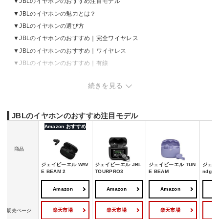
JBLのイヤホンのおすすめ注目モデル
JBLのイヤホンの魅力とは？
JBLのイヤホンの選び方
JBLのイヤホンのおすすめ｜完全ワイヤレス
JBLのイヤホンのおすすめ｜ワイヤレス
JBLのイヤホンのおすすめ｜有線
JBLのイヤホンの売れ筋ランキングをチェック
続きを見る
JBLのイヤホンのおすすめ注目モデル
Amazon おすすめ
商品
ジェイビーエル WAV
ジェイビーエル JBL
ジェイビーエル TUN
ジェイ
E BEAM 2
TOURPRO3
E BEAM
ndgear
Amazon
Amazon
Amazon
A
楽天市場
楽天市場
楽天市場
販売ページ