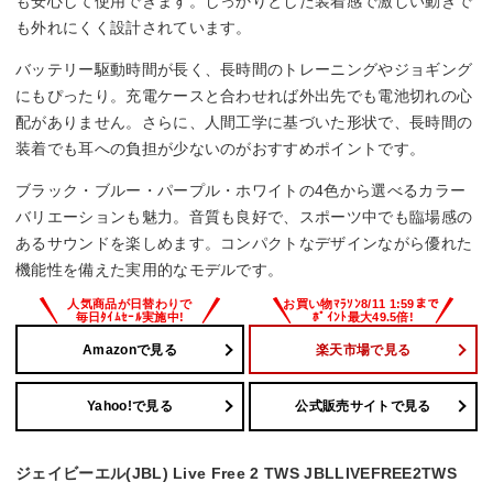
も安心して使用できます。しっかりとした装着感で激しい動きで
連続再生時間
も外れにくく設計されています。
ー
バッテリー駆動時間が長く、長時間のトレーニングやジョギング
にもぴったり。充電ケースと合わせれば外出先でも電池切れの心
防水・防塵性能
配がありません。さらに、人間工学に基づいた形状で、長時間の
装着でも耳への負担が少ないのがおすすめポイントです。
IP68
ブラック・ブルー・パープル・ホワイトの4色から選べるカラー
バリエーションも魅力。音質も良好で、スポーツ中でも臨場感の
あるサウンドを楽しめます。コンパクトなデザインながら優れた
機能性を備えた実用的なモデルです。
Amazonで見る
楽天市場で見る
Yahoo!で見る
公式販売サイトで見る
ジェイビーエル(JBL) Live Free 2 TWS JBLLIVEFREE2TWS