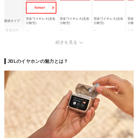
Yahoo!
完全ワイヤレス(左右
完全ワイヤレス(左右
完全ワイヤレス(左右
完全ワ
接続タイプ
分離型)
分離型)
分離型)
分離型
装着方式
ー
ー
ー
イヤー
ノイズキャン
◯
◯
◯
ー
続きを見る
セリング
マイク
◯
◯
◯
◯
約12時間(ANCオフ
約11時間(ANCオフ
約10時間(ANCオフ
JBLのイヤホンの魅力とは？
時)
連続再生時間
時)
時)
最大約
約10時間(ANCオン
約8時間(ANCオン時)
約8時間(ANCオン時)
時)