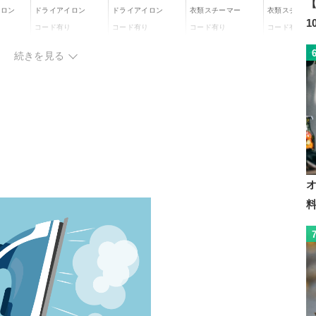
【
イロン
ドライアイロン
ドライアイロン
衣類スチーマー
衣類スチーマ
コード有り
コード有り
コード有り
コード有り
低：約30秒
続きを見る
中：約55秒
60秒
約15秒
約25秒
5秒
高：約1分15秒
低：約80～120℃
LOW：約110℃
中：約140～160℃
-
MED：約140℃
-
高：約180～205℃
HIGH：約160℃
本体：幅8×高さ13×
長さ16cm
130×長
幅11×高さ10×長さ2
幅11.3×高10.5×長2
W13×H28.3×D
収納時(スタンド含
3cm
4.7cm
cm
む)：幅9×高さ15.5×
長さ17.5cm
0.8 kg
0.6 kg
0.63 kg
1.16 kg