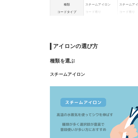
種類
スチームアイロン
スチームア
コードタイプ
コード有り
コード有り
LOW：約30秒
低：約45秒
立ち上がり時間
MED：約45秒
中：約1分
HIGH：約1分
高：約1分1
LOW：約85～120℃
MED：約140～16
かけ面温度調節
0℃
低/中/高
アイロンの選び方
HIGH：約180～20
0℃
種類を選ぶ
幅11.5×高さ13×長
幅116×高さ
サイズ
さ26cm
さ247mm
スチームアイロン
重量
0.77 kg
1 kg