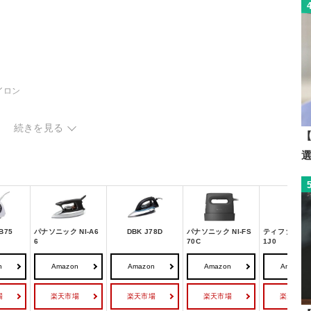
イロン
ロン
続きを見る
マー
【
B75
パナソニック NI-A6
DBK J78D
パナソニック NI-FS
ティファール D
6
70C
1J0
n
Amazon
Amazon
Amazon
Amazon
場
楽天市場
楽天市場
楽天市場
楽天市場