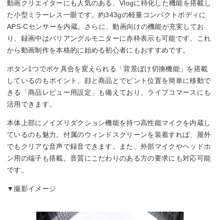
動画クリエイターにも人気のある、Vlogに特化した機能を搭載し
た小型ミラーレス一眼です。約343gの軽量コンパクトボディに
APS-Cセンサーを内蔵。さらに、動画向けの機能が充実してお
り、録画中はバリアングルモニターに赤枠表示も可能です。これ
から動画制作を本格的に始める初心者にもおすすめです。
ボタン1つでボケ具合を変えられる「背景ぼけ切換機能」を搭載
しているのもポイント。顔と商品とでピント位置を簡単に移動で
きる「商品レビュー用設定」も備えており、ライブコマースにも
活用できます。
本体上部にノイズリダクション機能を持つ高性能マイクを内蔵し
ているのも魅力。付属のウィンドスクリーンを装着すれば、屋外
でもクリアな音声で録音できます。また、外部マイクやヘッドホ
ン用の端子も搭載。音質にこだわりのある方の要求にも対応可能
です。
▼撮影イメージ