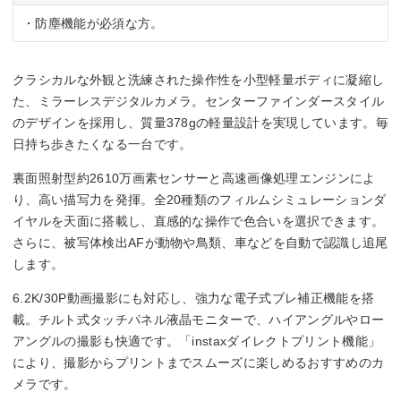
・防塵機能が必須な方。
クラシカルな外観と洗練された操作性を小型軽量ボディに凝縮し
た、ミラーレスデジタルカメラ。センターファインダースタイル
のデザインを採用し、質量378gの軽量設計を実現しています。毎
日持ち歩きたくなる一台です。
裏面照射型約2610万画素センサーと高速画像処理エンジンによ
り、高い描写力を発揮。全20種類のフィルムシミュレーションダ
イヤルを天面に搭載し、直感的な操作で色合いを選択できます。
さらに、被写体検出AFが動物や鳥類、車などを自動で認識し追尾
します。
6.2K/30P動画撮影にも対応し、強力な電子式ブレ補正機能を搭
載。チルト式タッチパネル液晶モニターで、ハイアングルやロー
アングルの撮影も快適です。「instaxダイレクトプリント機能」
により、撮影からプリントまでスムーズに楽しめるおすすめのカ
メラです。