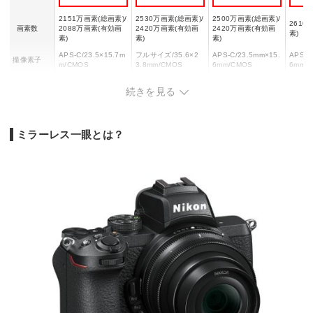
2151万画素(総画素)/
2530万画素(総画素)/
2500万画素(総画素)/
2610
画素数
2088万画素(有効画
2420万画素(有効画
2420万画素(有効画
素)
素)
素)
素)
APS-C/23.5×15.7m
フルサイズ/35.6×2
APS-C/23.5mm×15.
APS-C
撮像素子
m/CMOS
3.8mm/CMOS
6mm/CMOS
6mm 
標準：I
標準：ISO100～512
標準：ISO100～512
標準：ISO100～320
続きを見る
00/拡
ISO感度
00/拡張：ISO10240
00/拡張：ISO50～2
00/拡張：ISO50～5
00、1
0相当、204800相当
04800
1200
51200
幅128x高さ73.5x奥
幅124x高さ71.1x奥
幅115.2x高さ64.2x
幅118.
サイズ
ミラーレス一眼とは？
行59.5 mm
行59.7 mm
奥行44.8mm
奥行46
約405g(バッテリ
約509g(バッテリ
約343g(バッテリ
約378
ー、メモリーカード
ー、メモリーカード
ー、メモリーカード
ー、メ
重量
を含む)/約350g(本体
を含む)/約424g(本体
を含む)/約299g(本体
を含む)
のみ)
のみ)
のみ)
のみ)