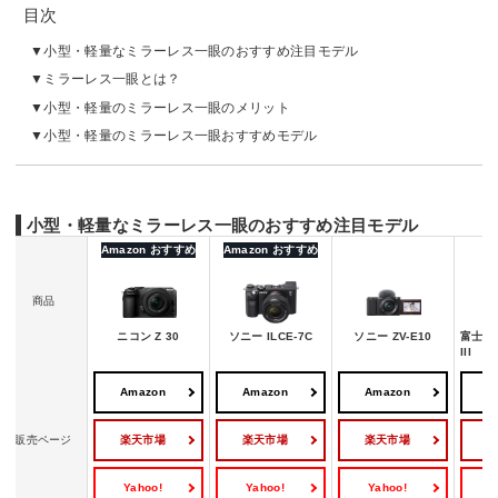
目次
小型・軽量なミラーレス一眼のおすすめ注目モデル
ミラーレス一眼とは？
小型・軽量のミラーレス一眼のメリット
小型・軽量のミラーレス一眼おすすめモデル
小型・軽量なミラーレス一眼のおすすめ注目モデル
Amazon おすすめ
Amazon おすすめ
商品
ニコン Z 30
ソニー ILCE-7C
ソニー ZV-E10
富士フイ
III
Amazon
Amazon
Amazon
A
楽天市場
楽天市場
楽天市場
販売ページ
Yahoo!
Yahoo!
Yahoo!
Y