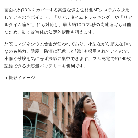
画面の約93％をカバーする高速な像面位相差AFシステムを採用
しているのもポイント。「リアルタイムトラッキング」や「リア
ルタイム瞳AF」にも対応し、最大約10コマ/秒の高速連写も可能
なため、動く被写体の決定的瞬間も狙えます。
外装にマグネシウム合金が使われており、小型ながら頑丈な作り
なのも魅力。防塵・防滴に配慮した設計も採用されているので、
小雨や砂埃を気にせず撮影に集中できます。フル充電で約740枚
記録できる大容量バッテリーも便利です。
▼撮影イメージ