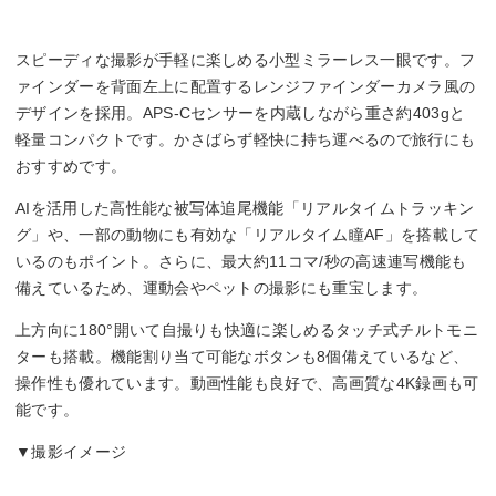
スピーディな撮影が手軽に楽しめる小型ミラーレス一眼です。フ
ァインダーを背面左上に配置するレンジファインダーカメラ風の
デザインを採用。APS-Cセンサーを内蔵しながら重さ約403gと
軽量コンパクトです。かさばらず軽快に持ち運べるので旅行にも
おすすめです。
AIを活用した高性能な被写体追尾機能「リアルタイムトラッキン
グ」や、一部の動物にも有効な「リアルタイム瞳AF」を搭載して
いるのもポイント。さらに、最大約11コマ/秒の高速連写機能も
備えているため、運動会やペットの撮影にも重宝します。
上方向に180°開いて自撮りも快適に楽しめるタッチ式チルトモニ
ターも搭載。機能割り当て可能なボタンも8個備えているなど、
操作性も優れています。動画性能も良好で、高画質な4K録画も可
能です。
▼撮影イメージ