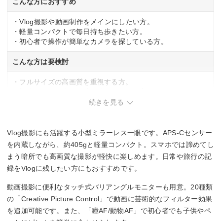
こんな方におすすめ
・Vlog撮影や動画制作をメインにしたい方。
・軽量コンパクトで毎日持ち歩きたい方。
・初心者で操作が簡単なカメラを探している方。
こんな方は要検討
・フルサイズの高画質を重視する方。
・望遠ズームで遠くの被写体を撮りたい方。
続きを見る
Vlog撮影にも活躍する小型ミラーレス一眼です。APS-Cセンサー
を内蔵しながら、約405gと軽量コンパクト。スマホでは諦めてし
まう暗所でも高画質な撮影が軽快に楽しめます。日常や旅行の記
録をVlogに残したい方にもおすすめです。
動画撮影に便利なタッチ式バリアングルモニターも用意。20種類
の「Creative Picture Control」で動画に芸術的なフィルター効果
を追加可能です。また、「瞳AF/動物AF」で初心者でも子供やペ