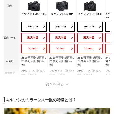
商品
キヤノン EOS R100
キヤノン EOS RP
キヤノン EOS R50
キヤノン
ark III
Amazon
Amazon
Amazon
A
楽天市場
楽天市場
楽天市場
販売ページ
Yahoo!
Yahoo!
Yahoo!
Y
2580万画素(総画素)/
2710万画素(総画素)/
2550万画素(総画素)/
3420
画素数
2410万画素(有効画
2620万画素(有効画
2420万画素(有効画
3250
素)
素)
素)
素)
APS-C、22.3×14.9
フルサイズ、35.9×2
APS-C、22.3×14.9
フルサイ
撮像素子
mm、CMOS
4mm、CMOS
mm、CMOS
3.9m
標準：ISO100～128
標準：ISO100～400
標準：ISO100～320
標準：I
続きを見る
撮影感度
00、拡張：ISO2560
00、拡張：ISO50、
00、拡張：ISO5120
00、拡
0
51200、102400
0
10240
AFセンサー測
最大3975ポジション
最大4779ポジション
最大4503ポジション
最大6
距点
キヤノンのミラーレス一眼の特徴とは？
電子シ
ワンショットAF時：
ワンショットAF時：
電子シャッター時：
最高約
最高約6.5コマ/秒、
最高約5コマ/秒、サ
最高約15コマ/秒、電
連写撮影
子先幕
サーボAF時：最高約
ーボAF時：最高約4
子先幕時：最高約12