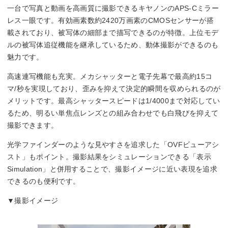
一台で写真と動画を高画質に撮影できるキヤノンのAPS-Cミラー
レス一眼です。有効画素数約2420万画素のCMOSセンサーが搭
載されており、被写体の細部まで描写できるのが特徴。上位モデ
ルの被写体追従機能を継承しているため、動体撮影ができるのも
魅力です。
高速連写機能も充実。メカシャッターと電子先幕で最高約15コ
マ/秒を実現しており、歪みを抑えて決定的瞬間を収められるのが
メリットです。最高シャッタースピードは1/4000まで対応してい
るため、明るい単焦点レンズとの組み合わせでも白飛びを抑えて
撮影できます。
光学ファインダーのような見やすさを追求した「OVFビューアシ
スト」もポイント。撮影結果をシミュレーションできる「表示
Simulation」と併用することで、撮影イメージに近い表現を追求
できるのも便利です。
▼撮影イメージ