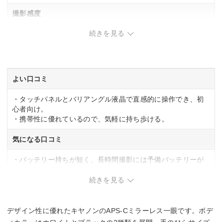
撮影感度
続きを見る
標準：ISO100～32000、拡張：ISO51200
AFセンサー測距点
最大4503ポジション
よい口コミ
連写撮影
・タッチパネルとバリアングル液晶で直感的に操作でき、初
心者向け。
電子シャッター時：最高約15コマ/秒、電子先幕時：最高約12
・携帯性に優れているので、気軽に持ち歩ける。
コマ/秒
気になる口コミ
重量
・バッテリー持ちが短く、長時間撮影には予備バッテリーが
約376g(バッテリー、メモリーカードを含む)、約329g(本体の
必須。
み)
・付属の望遠レンズが暗く、室内の望遠撮影はブレやすい傾
続きを見る
向がある。
デザイン性に優れたキヤノンのAPS-Cミラーレス一眼です。ボデ