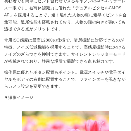
初心者でも簡単にピント合わせできるキヤノンのAPS-Cミラーレ
ス一眼です。被写体認識力に優れた「デュアルピクセルCMOS
AF」を採用することで、遠く離れた人物の瞳に素早くピントを合
焦可能。追尾性能も搭載されており、人物の顔の向きが動いても
追従できる点がメリットです。
常用ISO感度は最高12800の仕様で、暗所撮影に対応できるのが
特徴。ノイズ低減機能を採用することで、高感度撮影時における
ノイズのざらつきを抑制できます。サイレントシャッターモード
が搭載されており、静粛な場所で撮影できる点も魅力です。
操作系に優れたボタン配置もポイント。電源スイッチや電子ダイ
ヤルをボディの右側に配置することで、ファインダーを覗きなが
らカメラ設定を変更できます。
▼撮影イメージ