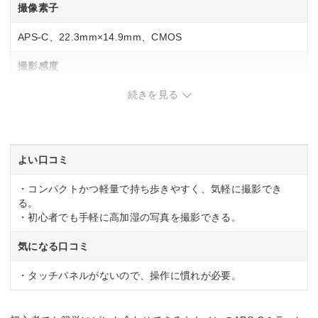
撮像素子
APS-C、22.3mm×14.9mm、CMOS
撮影感度
続きを見る
標準：ISO100～12800、拡張：ISO25600
AFセンサー測距点
最大3975ポジション
よい口コミ
連写撮影
・コンパクトかつ軽量で持ち歩きやすく、気軽に撮影でき
る。
ワンショットAF時：最高約6.5コマ/秒、サーボAF時：最高約
・初心者でも手軽に高加湿の写真を撮影できる。
3.5コマ/秒
気になる口コミ
重量
・タッチパネルがないので、操作に慣れが必要。
約356g(バッテリー、メモリーカードを含む)、約309g(本体の
み)