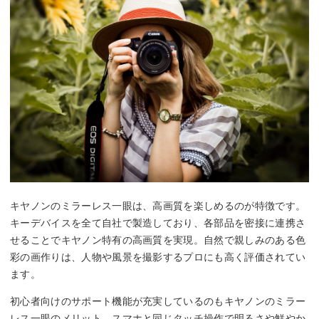
ター時
3.5コマ/秒
コマ/秒
コマ/秒
マ/秒
約356g(バッテリ
約485g(バッテリ
約376g(バッテリ
約699
ー、メモリーカード
ー、メモリーカード
ー、メモリーカード
ー、メ
重量
を含む)/約309g(本体
を含む)/約440g(本体
を含む)/約329g(本体
を含む)
のみ)
のみ)
のみ)
のみ)
キヤノンのミラーレス一眼は、高画質を楽しめるのが特徴です。
キーデバイスを全て自社で製造しており、各部品を密接に連携さ
せることでキヤノン特有の高画質を実現。自然で親しみのある色
彩の画作りは、人物や風景を撮影するプロにも高く評価されてい
ます。
初心者向けのサポート機能が充実しているのもキヤノンのミラー
レス一眼のメリット。スマホと同じタッチ操作で明るさや鮮やか