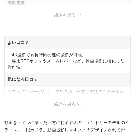
撮影感度
続きを見る
標準：ISO100～32000、拡張：ISO51200
AFセンサー測距点
最大4235ポジション
よい口コミ
連写撮影
・4K撮影でも長時間の連続撮影が可能。
・専用RECボタンやズームレバーなど、動画撮影に特化した
電子シャッター時：最高約15コマ/秒、電子先幕時：最高約12
操作性。
コマ/秒
気になる口コミ
重量
・ファインダーがなく、屋外の強い日差しではモニター画面
約370g(バッテリー、メモリーカードを含む)、約323g(本体の
が見えにくい。
み)
・写真メインの利用には機能が限定的。
続きを見る
動画をメインに撮りたい方におすすめの、エントリーモデルのミ
ラーレス一眼カメラ。動画撮影しやすいようデザインされてお