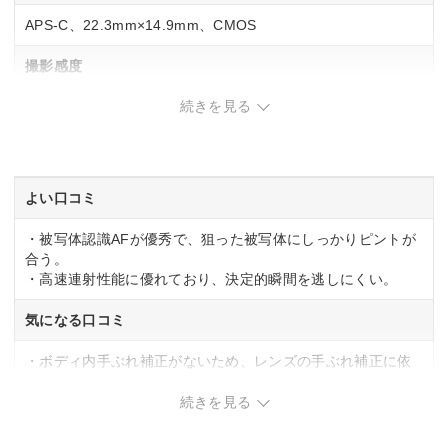
APS-C、22.3mm×14.9mm、CMOS
撮影感度
続きを見る
標準：ISO100～32000、拡張：ISO51200
AFセンサー測距点
最大4503ポジション
よい口コミ
連写撮影
・被写体認識AFが優秀で、狙った被写体にしっかりピントが
合う。
電子シャッター時：最高約23コマ/秒、電子先幕・メカシャッ
・高速連射性能に優れており、決定的瞬間を逃しにくい。
ター時：最高約15コマ/秒
気になる口コミ
重量
・ボディ内手ぶれ補正がないため、レンズの手ぶれ補正に依
約429g(バッテリー、メモリーカードを含む)、約382g(本体の
存。
み)
・バッテリー容量が小さめで、長時間撮影では予備バッテリ
続きを見る
ーが必須。