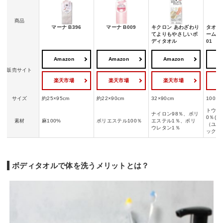
商品
マーナ B396
マーナ B009
キクロン あわざわり
タオル
てよりもやさしいボ
ーム 02
ディタオル
01
Amazon
Amazon
Amazon
A
販売サイト
楽天市場
楽天市場
楽天市場
サイズ
約25×95cm
約22×90cm
32×90cm
100×2
トウモ
ナイロン98％、ポリ
0％(ポ
素材
麻100%
ポリエステル100％
エステル1％、ポリ
（ユニ
ウレタン1％
ック）
ボディタオルで体を洗うメリットとは？