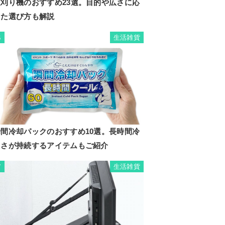
芝刈り機のおすすめ23選。目的や広さに応
じた選び方も解説
生活雑貨
6
瞬間冷却パックのおすすめ10選。長時間冷
たさが持続するアイテムもご紹介
生活雑貨
7