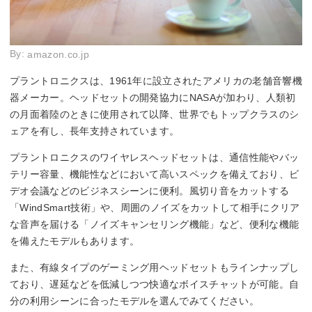
By:
amazon.co.jp
プラントロニクスは、1961年に設立されたアメリカの老舗音響機
器メーカー。ヘッドセットの開発協力にNASAが加わり、人類初
の月面着陸のときに使用されて以降、世界でもトップクラスのシ
ェアを有し、長年支持されています。
プラントロニクスのワイヤレスヘッドセットは、通信性能やバッ
テリー容量、機能性などにおいて高いスペックを備えており、ビ
デオ会議などのビジネスシーンに便利。風切り音をカットする
「WindSmart技術」や、周囲のノイズをカットして相手にクリア
な音声を届ける「ノイズキャンセリング機能」など、便利な機能
を備えたモデルもあります。
また、有線タイプのゲーミング用ヘッドセットもラインナップし
ており、遅延などを低減しつつ快適なボイスチャットが可能。自
分の利用シーンに合ったモデルを選んでみてください。