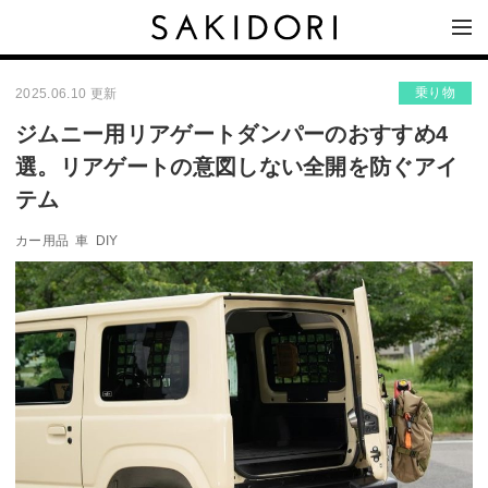
乗り物
2025.06.10 更新
ジムニー用リアゲートダンパーのおすすめ4
選。リアゲートの意図しない全開を防ぐアイ
テム
カー用品
車
DIY