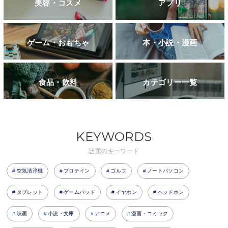
美容・コスメ
アプリ
ゲーム・おもちゃ
本・小説・漫画
食品・飲料
カテゴリー一覧
KEYWORDS
話題のキーワード
空気清浄機
プロテイン
ゴルフ
ノートパソコン
タブレット
ゲームパッド
イヤホン
ヘッドホン
映画
小説・文庫
アニメ
漫画・コミック