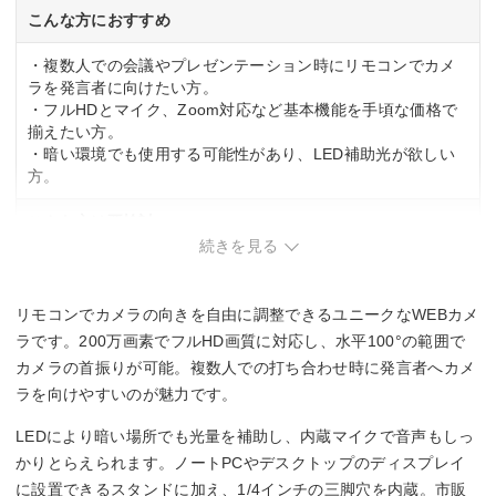
–
こんな方におすすめ
プライバシーカバー
・複数人での会議やプレゼンテーション時にリモコンでカメ
ラを発言者に向けたい方。
なし
・フルHDとマイク、Zoom対応など基本機能を手頃な価格で
揃えたい方。
幅x高さx奥行
・暗い環境でも使用する可能性があり、LED補助光が欲しい
方。
86x75x70 mm
こんな方は要検討
続きを見る
・ノイズキャンセル機能が必須の方。
・プライバシーカバーが必要な方。
・60fps以上の高フレームレート撮影が必要な方。
リモコンでカメラの向きを自由に調整できるユニークなWEBカメ
ラです。200万画素でフルHD画質に対応し、水平100°の範囲で
カメラの首振りが可能。複数人での打ち合わせ時に発言者へカメ
ラを向けやすいのが魅力です。
LEDにより暗い場所でも光量を補助し、内蔵マイクで音声もしっ
かりとらえられます。ノートPCやデスクトップのディスプレイ
に設置できるスタンドに加え、1/4インチの三脚穴を内蔵。市販