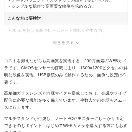
・ノートパソコンとデスクトップの両方で使いたい方。
なし
・シンプルな操作で高画質な映像を求める方。
幅x高さx奥行
こんな方は要検討
60x39x52.3 mm
・30fpsを超える高フレームレート撮影が必要な方。
・複数人を映すため広い視野角が欲しい方。
続きを見る
コストを抑えながらも高画質を実現する、200万画素のWEBカメ
ラです。CMOSセンサーの搭載により、1600×1200ピクセルの鮮
明な映像を実現。USB接続のみで動作するため、面倒な設定は不
要です。
高精細ガラスレンズと内蔵マイクを搭載しており、会議やライブ
配信に必要な機能を多く備えています。複数人での会話もスムー
ズに行えます。
マルチスタンドが付属し、ノートPCやモニターにしっかり固定
できるのもポイント。はじめてWEBカメラを購入する方にもおす