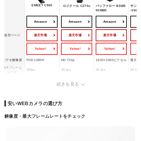
EMEET C960
ロジクール C270n
バッファロー BSW5
サンワ
00MBK
-V66B
Amazon
Amazon
Amazon
A
楽天市場
楽天市場
楽天市場
販売ページ
Yahoo!
Yahoo!
Yahoo!
Y
ビデオ解像度
FHD 1080P
HD 720p
1920×1080ピクセル
最大19
最大フレーム
30fps
30 fps
30 fps
30 fps
レート
レンズ画角
視野(対角)：90°
対角視野：55°
水平視野角約120度
水平8
続きを見る
ノイズキャン
ー
◯
ー
ー
セル機能
プライバシー
あり
なし
あり
なし
安いWEBカメラの選び方
カバー
幅x高さx奥行
125x68x52 mm
ー
80x51x50 mm
86x75
解像度・最大フレームレートをチェック