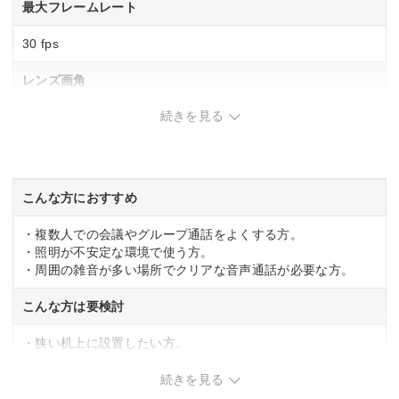
最大フレームレート
30 fps
レンズ画角
続きを見る
視野(対角)：90°
ノイズキャンセル機能
–
こんな方におすすめ
プライバシーカバー
・複数人での会議やグループ通話をよくする方。
・照明が不安定な環境で使う方。
あり
・周囲の雑音が多い場所でクリアな音声通話が必要な方。
幅x高さx奥行
こんな方は要検討
125x68x52 mm
・狭い机上に設置したい方。
・オートフォーカス機能が必要な方。
続きを見る