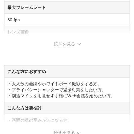
最大フレームレート
30 fps
レンズ画角
続きを見る
水平視野角約120度
ノイズキャンセル機能
–
こんな方におすすめ
プライバシーカバー
・大人数の会議やホワイトボード撮影をする方。
・プライバシーシャッターで盗撮対策をしたい方。
あり
・別途マイクを用意せず手軽にWeb会議を始めたい方。
幅x高さx奥行
こんな方は要検討
80x51x50 mm
・画面の端の歪みが気になる方。
・小規模な会議室での使用を考えている方。
続きを見る