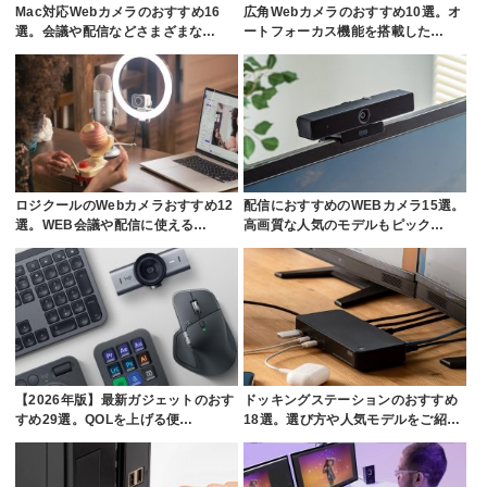
Mac対応Webカメラのおすすめ16
広角Webカメラのおすすめ10選。オ
選。会議や配信などさまざまな…
ートフォーカス機能を搭載した…
ロジクールのWebカメラおすすめ12
配信におすすめのWEBカメラ15選。
選。WEB会議や配信に使える…
高画質な人気のモデルもピック…
【2026年版】最新ガジェットのおす
ドッキングステーションのおすすめ
すめ29選。QOLを上げる便…
18選。選び方や人気モデルをご紹…