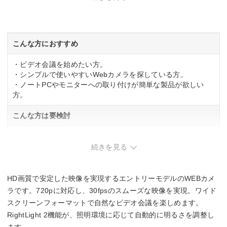
ノイズキャンセル機能
○
こんな方におすすめ
プライバシーカバー
・ビデオ会議を始めたい方。
・シンプルで使いやすいWebカメラを探している方。
なし
・ノートPCやモニターへの取り付けが簡単な製品が欲しい
方。
幅x高さx奥行
こんな方は要検討
–
・フルHD以上の高画質が必要な方。
・広い視野角で大人数を映したい方。
続きを見る
HD画質で安定した映像を実現するエントリーモデルのWEBカメ
ラです。720pに対応し、30fpsのスムーズな映像を実現。ワイド
スクリーンフォーマットで自然なビデオ会議を楽しめます。
RightLight 2機能が、照明環境に応じて自動的に明るさを調整し