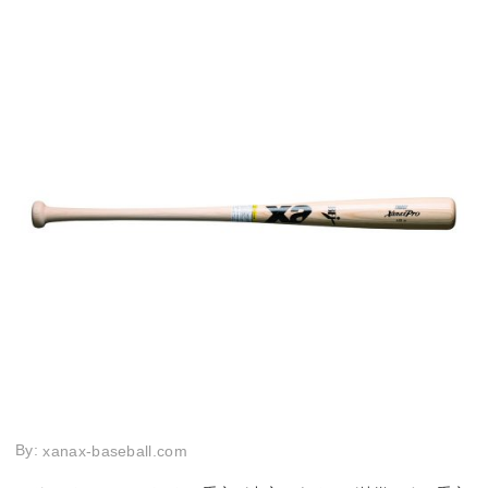
By:
xanax-baseball.com