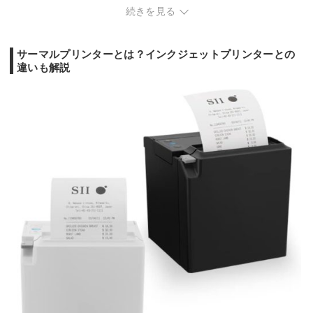
約3.9秒/枚
約5.7秒／枚
約17秒/枚
印字速度
-
続きを見る
または約76.2mm/秒
または52.1mm／秒
または 8.7mm/秒
リチウムイオン充電
リチウムイオン充電
リチウムイオン充電
電源タイプ
-
池
池
池
サーマルプリンターとは？インクジェットプリンターとの
幅x高さx奥行
255x30x55 mm
254x30x55 mm
130x18.5x210 mm
23 x 2
き
違いも解説
重さ
0.61 kg
0.58 kg
0.52 kg
840g