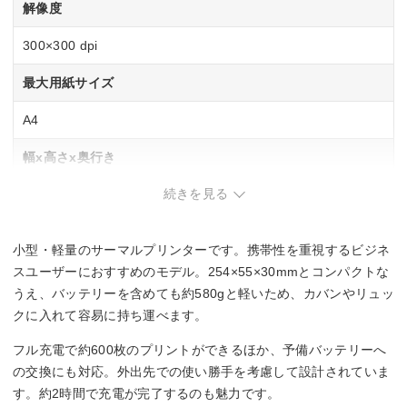
解像度
300×300 dpi
最大用紙サイズ
A4
幅x高さx奥行き
続きを見る
254x30x55 mm
重さ
小型・軽量のサーマルプリンターです。携帯性を重視するビジネ
0.58 kg
スユーザーにおすすめのモデル。254×55×30mmとコンパクトな
うえ、バッテリーを含めても約580gと軽いため、カバンやリュッ
クに入れて容易に持ち運べます。
フル充電で約600枚のプリントができるほか、予備バッテリーへ
の交換にも対応。外出先での使い勝手を考慮して設計されていま
す。約2時間で充電が完了するのも魅力です。