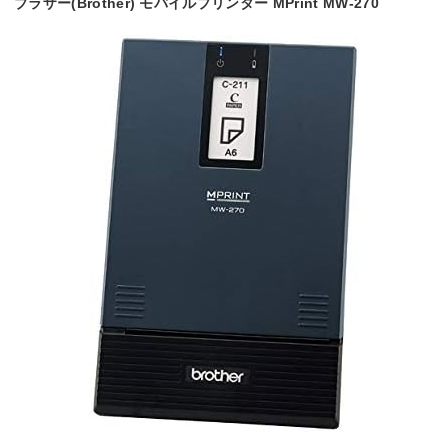
ブラザー(Brother) モバイルプリンター MPrint MW-270