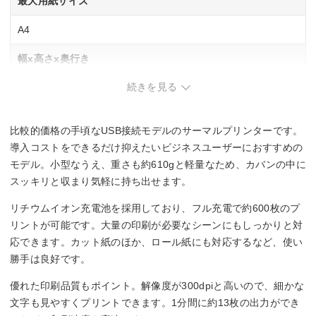
最大用紙サイズ
A4
幅x高さx奥行き
続きを見る
255x30x55 mm
重さ
比較的価格の手頃なUSB接続モデルのサーマルプリンターです。
0.61 kg
導入コストをできるだけ抑えたいビジネスユーザーにおすすめの
モデル。小型なうえ、重さも約610gと軽量なため、カバンの中に
スッキリと収まり気軽に持ち出せます。
リチウムイオン充電池を採用しており、フル充電で約600枚のプ
リントが可能です。大量の印刷が必要なシーンにもしっかりと対
応できます。カット紙のほか、ロール紙にも対応するなど、使い
勝手は良好です。
優れた印刷品質もポイント。解像度が300dpiと高いので、細かな
文字も見やすくプリントできます。1分間に約13枚の出力ができ