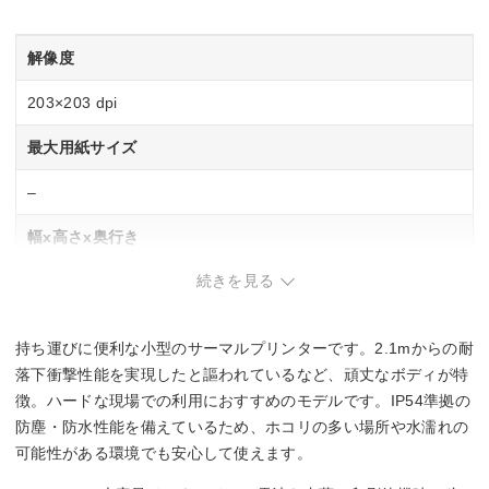
解像度
203×203 dpi
最大用紙サイズ
–
幅x高さx奥行き
続きを見る
153x68x159 mm
重さ
持ち運びに便利な小型のサーマルプリンターです。2.1mからの耐
0.72 kg
落下衝撃性能を実現したと謳われているなど、頑丈なボディが特
徴。ハードな現場での利用におすすめのモデルです。IP54準拠の
防塵・防水性能を備えているため、ホコリの多い場所や水濡れの
可能性がある環境でも安心して使えます。