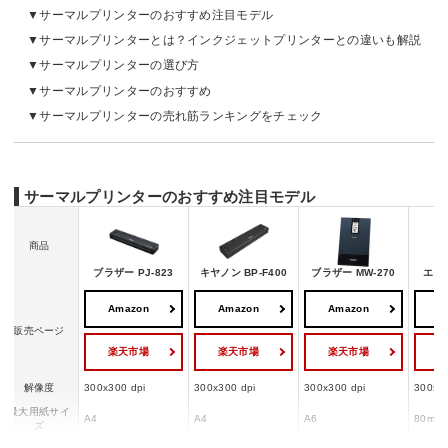
サーマルプリンターのおすすめ注目モデル
サーマルプリンターとは？インクジェットプリンターとの違いも解説
サーマルプリンターの選び方
サーマルプリンターのおすすめ
サーマルプリンターの売れ筋ランキングをチェック
サーマルプリンターのおすすめ注目モデル
商品
ブラザー PJ-823
キヤノン BP-F400
ブラザー MW-270
エプソ
Amazon
Amazon
Amazon
A
販売ページ
楽天市場
楽天市場
楽天市場
解像度
300x300 dpi
300x300 dpi
300x300 dpi
300x30
最大用紙サイ
A4
A4
A6
80mm 
ズ