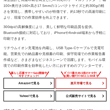
0.3 kg
100×奥行き160×高さ17.5mmのコンパクトサイズと約300gの軽
さを実現し、携帯しやすいのが特徴です。約13秒での高速印刷に
より、現場での作業効率を向上できます。
300dpiの高解像度により、美しく鮮明な印刷品質を提供。
Bluetooth接続に対応しており、iPhoneやAndroid端末から手軽に
印刷できます。
リチウムイオン充電池を内蔵し、USB Type-Cケーブルで充電可
能。営業先での納品書や見積書の印刷、保守現場での作業報告書
作成など、さまざまなビジネスシーンで活躍します。モバイル環
境での印刷作業を効率化したい方におすすめのプリンターです。
Amazonで見る
楽天市場で見る
Yahoo!で見る
公式販売サイトで見る