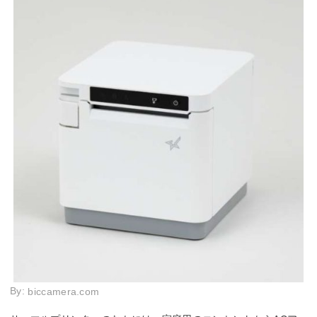
By:
biccamera.com