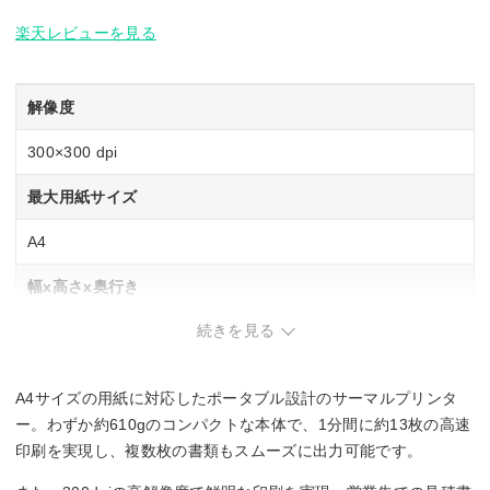
楽天レビューを見る
解像度
300×300 dpi
最大用紙サイズ
A4
幅x高さx奥行き
続きを見る
255x30x55 mm
重さ
A4サイズの用紙に対応したポータブル設計のサーマルプリンタ
0.61 kg
ー。わずか約610gのコンパクトな本体で、1分間に約13枚の高速
印刷を実現し、複数枚の書類もスムーズに出力可能です。