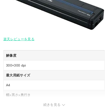
楽天レビューを見る
解像度
300×300 dpi
最大用紙サイズ
A4
幅x高さx奥行き
続きを見る
255x30x55 mm