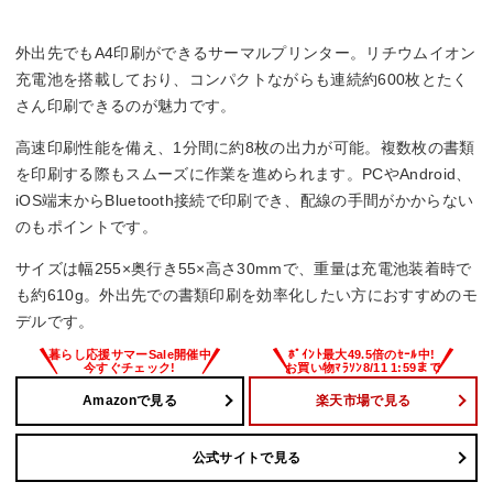
重さ
外出先でもA4印刷ができるサーマルプリンター。リチウムイオン
0.61 kg
充電池を搭載しており、コンパクトながらも連続約600枚とたく
さん印刷できるのが魅力です。
高速印刷性能を備え、1分間に約8枚の出力が可能。複数枚の書類
を印刷する際もスムーズに作業を進められます。PCやAndroid、
iOS端末からBluetooth接続で印刷でき、配線の手間がかからない
のもポイントです。
サイズは幅255×奥行き55×高さ30mmで、重量は充電池装着時で
も約610g。外出先での書類印刷を効率化したい方におすすめのモ
デルです。
Amazonで見る
楽天市場で見る
公式サイトで見る