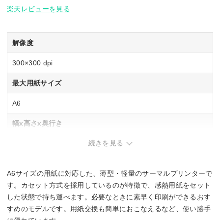
楽天レビューを見る
解像度
300×300 dpi
最大用紙サイズ
A6
幅x高さx奥行き
続きを見る
130×18.5×210 mm
重さ
A6サイズの用紙に対応した、薄型・軽量のサーマルプリンターで
0.52 kg
す。カセット方式を採用しているのが特徴で、感熱用紙をセット
した状態で持ち運べます。必要なときに素早く印刷ができるおす
すめのモデルです。用紙交換も簡単におこなえるなど、使い勝手