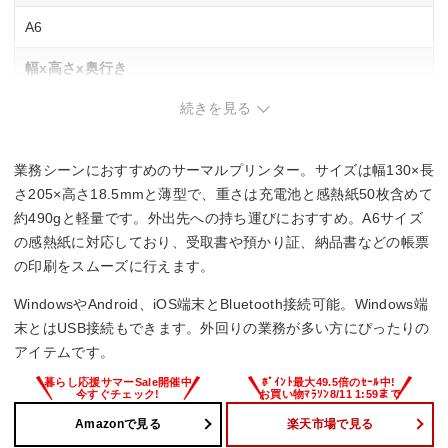
A6
幅x高さx奥行き
続きを見る
130×18.5×205 mm
重さ
業務シーンにおすすめのサーマルプリンター。サイズは幅130×長
0.49 kg
さ205×高さ18.5mmと薄型で、重さは充電池と感熱紙50枚含めて
約490gと軽量です。外出先への持ち運びにおすすめ。A6サイズ
の感熱紙に対応しており、受取書や預かり証、納品書などの帳票
の印刷をスムーズに行えます。
WindowsやAndroid、iOS端末とBluetooth接続可能。Windows端
末とはUSB接続もできます。外回りの業務が多い方にぴったりの
アイテムです。
Amazonで見る
楽天市場で見る