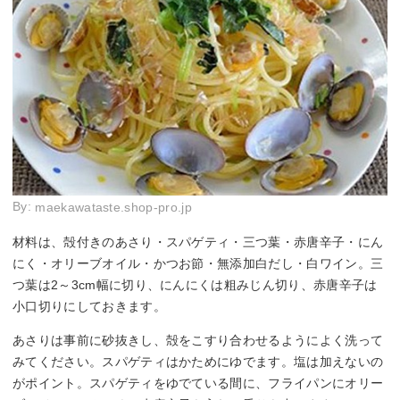
By:
maekawataste.shop-pro.jp
材料は、殻付きのあさり・スパゲティ・三つ葉・赤唐辛子・にん
にく・オリーブオイル・かつお節・無添加白だし・白ワイン。三
つ葉は2～3cm幅に切り、にんにくは粗みじん切り、赤唐辛子は
小口切りにしておきます。
あさりは事前に砂抜きし、殻をこすり合わせるようによく洗って
みてください。スパゲティはかためにゆでます。塩は加えないの
がポイント。スパゲティをゆでている間に、フライパンにオリー