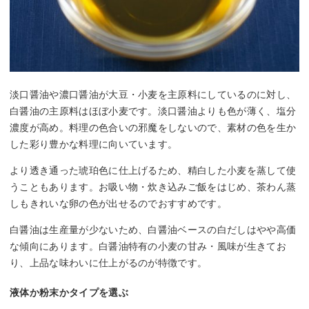
淡口醤油や濃口醤油が大豆・小麦を主原料にしているのに対し、
白醤油の主原料はほぼ小麦です。淡口醤油よりも色が薄く、塩分
濃度が高め。料理の色合いの邪魔をしないので、素材の色を生か
した彩り豊かな料理に向いています。
より透き通った琥珀色に仕上げるため、精白した小麦を蒸して使
うこともあります。お吸い物・炊き込みご飯をはじめ、茶わん蒸
しもきれいな卵の色が出せるのでおすすめです。
白醤油は生産量が少ないため、白醤油ベースの白だしはやや高価
な傾向にあります。白醤油特有の小麦の甘み・風味が生きてお
り、上品な味わいに仕上がるのが特徴です。
液体か粉末かタイプを選ぶ