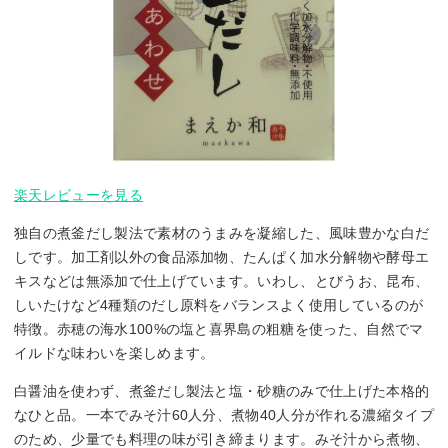
楽天レビューを見る
独自の煮釜だし製法で素材のうまみを凝縮した、風味豊かな白だ
しです。加工剤以外の食品添加物、たんぱく加水分解物や酵母エ
キスなどは無添加で仕上げています。いわし、とびうお、昆布、
しいたけなど4種類のだし原料をバランスよく使用しているのが
特徴。赤穂の海水100%の塩と喜界島の粗糖を使った、自然でマ
イルドな味わいを楽しめます。
白醤油を使わず、煮釜だし製法と塩・砂糖のみで仕上げた本格的
なひと品。一本でみそ汁60人分、煮物40人分が作れる濃縮タイプ
のため、少量でも料理の味が引き締まります。みそ汁から煮物、