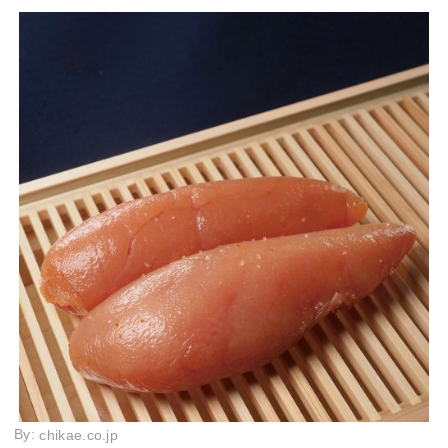
By:
chikae.co.jp