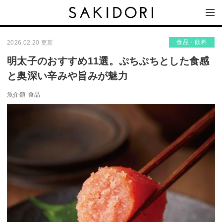
食品・飲料
2026.02.20 更新
明太子のおすすめ11選。ぷちぷちとした食感
と奥深い辛みや旨みが魅力
魚介類
食品