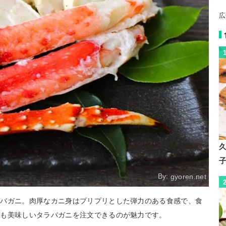
広
By:
gyoren.net
ラバガニ。肉厚なカニ身はプリプリとした弾力のある食感で、食
でも美味しいタラバガニを注文できるのが魅力です。