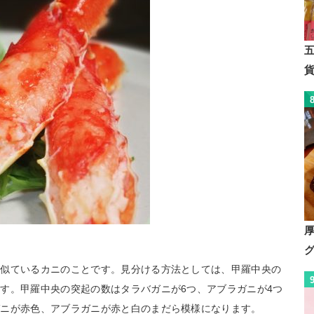
も似ているカニのことです。見分ける方法としては、甲羅中央の
す。甲羅中央の突起の数はタラバガニが6つ、アブラガニが4つ
ガニが赤色、アブラガニが赤と白のまだら模様になります。