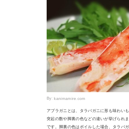
By:
kanimamire.com
アブラガニとは、タラバガニに形も味わい
突起の数や脚裏の色などの違いが挙げられま
です。脚裏の色はボイルした場合、タラバ