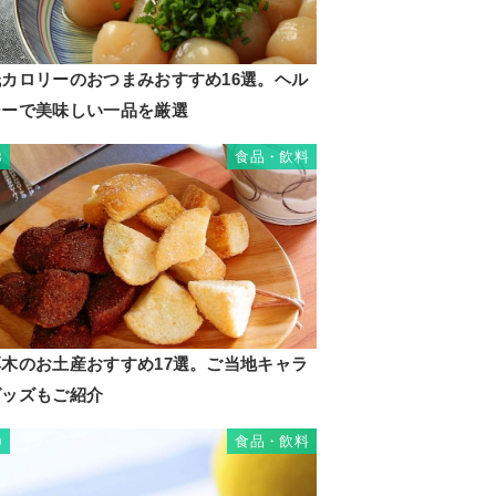
低カロリーのおつまみおすすめ16選。ヘル
シーで美味しい一品を厳選
食品・飲料
8
厚木のお土産おすすめ17選。ご当地キャラ
グッズもご紹介
食品・飲料
9