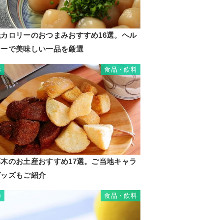
低カロリーのおつまみおすすめ16選。ヘル
シーで美味しい一品を厳選
食品・飲料
8
厚木のお土産おすすめ17選。ご当地キャラ
グッズもご紹介
食品・飲料
9