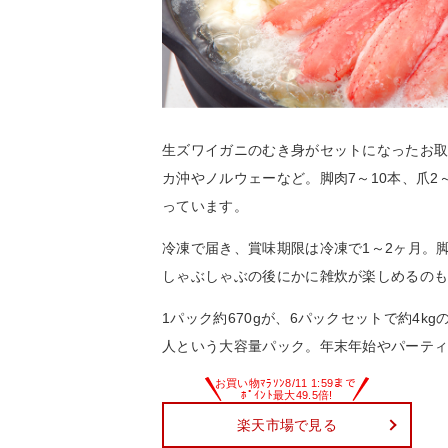
生ズワイガニのむき身がセットになったお
カ沖やノルウェーなど。脚肉7～10本、爪2～
っています。
冷凍で届き、賞味期限は冷凍で1～2ヶ月。
しゃぶしゃぶの後にかに雑炊が楽しめるの
1パック約670gが、6パックセットで約4k
人という大容量パック。年末年始やパーテ
楽天市場で見る