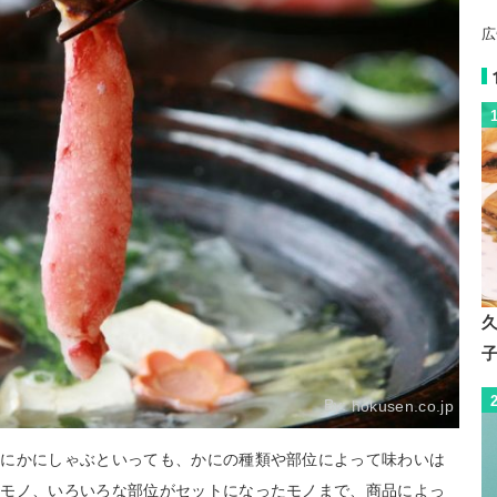
広
By:
hokusen.co.jp
口にかにしゃぶといっても、かにの種類や部位によって味わいは
たモノ、いろいろな部位がセットになったモノまで、商品によっ