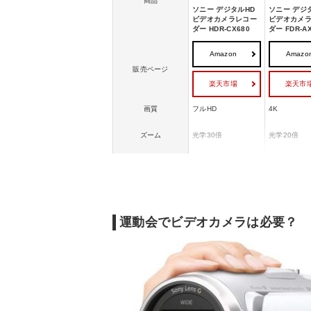
商品
ソニー デジタルHD
ソニー デジ
ビデオカメラレコー
ビデオカメ
ダー HDR-CX680
ダー FDR-A
Amazon
Amazo
販売ページ
楽天市場
楽天市
画質
フルHD
4K
ズーム
光学30倍
光学20倍
手ブレ補正
空間光学手ブレ補正
空間光学手
内蔵メモリー
64GB
64GB
重さ
約355g
約600g
運動会でビデオカメラは必要？
バッテリー持続時間
約1時間55分
約2時間40分