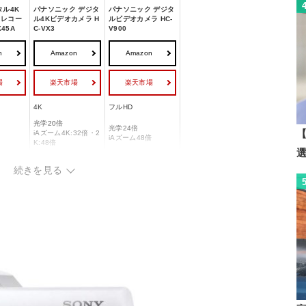
タル4K
パナソニック デジタ
パナソニック デジタ
ラレコー
ル4Kビデオカメラ H
ルビデオカメラ HC-
X45A
C-VX3
V900
n
Amazon
Amazon
場
楽天市場
楽天市場
4K
フルHD
光学20倍
光学24倍
【
iAズーム4K:32倍・2
iAズーム48倍
K:48倍
光学式 ハイブリッド
光学式 ハイブリッド
ブレ補正
続きを見る
手ブレ補正
手ブレ補正
-
-
約520g
約478g
約3時間10分
約1時間45分