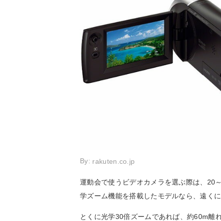
By:
rakuten.co.jp
運動会で使うビデオカメラを選ぶ際は、20
学ズーム機能を搭載したモデルなら、遠く
とくに光学30倍ズームであれば、約60m