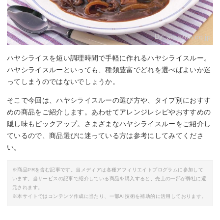
By:
amazon.co.jp
ハヤシライスを短い調理時間で手軽に作れるハヤシライスルー。
ハヤシライスルーといっても、種類豊富でどれを選べばよいか迷
ってしまうのではないでしょうか。
そこで今回は、ハヤシライスルーの選び方や、タイプ別におすす
めの商品をご紹介します。あわせてアレンジレシピやおすすめの
隠し味もピックアップ。さまざまなハヤシライスルーをご紹介し
ているので、商品選びに迷っている方は参考にしてみてくださ
い。
※商品PRを含む記事です。当メディアは各種アフィリエイトプログラムに参加して
います。当サービスの記事で紹介している商品を購入すると、売上の一部が弊社に還
元されます。
※本サイトではコンテンツ作成に当たり、一部AI技術を補助的に活用しております。