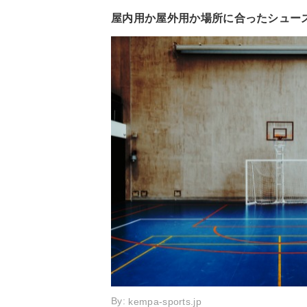
屋内用か屋外用か場所に合ったシュー
By:
kempa-sports.jp