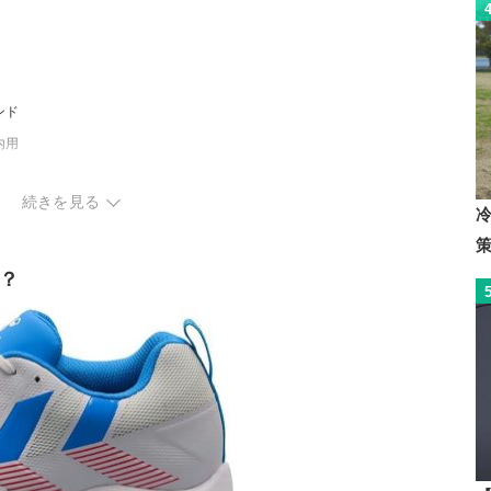
ンド
内用
続きを見る
チェック
？