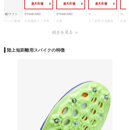
楽天市場
楽天市場
楽天市場
幅/ラスト
STANDARD
STANDARD
ー
ー
アッパー素材
合成繊維/人工皮革
合繊
人工皮革/合成繊維
合成繊
アウター素材
合成底/ゴム底
合成底(ナイロン)
合成底
合成底
続きを見る
陸上短距離用スパイクの特徴