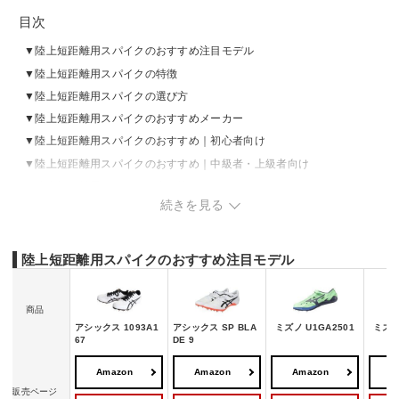
目次
陸上短距離用スパイクのおすすめ注目モデル
陸上短距離用スパイクの特徴
陸上短距離用スパイクの選び方
陸上短距離用スパイクのおすすめメーカー
陸上短距離用スパイクのおすすめ｜初心者向け
陸上短距離用スパイクのおすすめ｜中級者・上級者向け
陸上短距離用スパイクの売れ筋ランキングをチェック
続きを見る
番外編：スパイクピンの交換の時期は？
番外編：陸上短距離用スパイクの洗い方・お手入れ方法
陸上短距離用スパイクのおすすめ注目モデル
商品
アシックス 1093A1
アシックス SP BLA
ミズノ U1GA2501
ミズノ
67
DE 9
Amazon
Amazon
Amazon
A
販売ページ