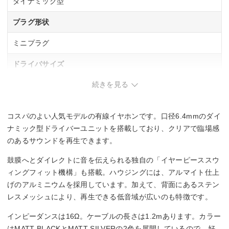
ダイナミック型
プラグ形状
ミニプラグ
ドライバサイズ
続きを見る
6.4 mm
コード長
コスパのよい人気モデルの有線イヤホンです。口径6.4mmのダイ
1.2 m
ナミック型ドライバーユニットを搭載しており、クリアで臨場感
のあるサウンドを再生できます。
ハイレゾ
鼓膜へとダイレクトに音を伝えられる独自の「イヤーピーススウ
◯
ィングフィット機構」も搭載。ハウジングには、アルマイト仕上
げのアルミニウムを採用しています。加えて、背面にあるステン
リケーブル
レスメッシュにより、再生できる低音域が広いのも特徴です。
―
インピーダンスは16Ω。ケーブルの長さは1.2mあります。カラー
はMATT BLACKとMATT SILVERの2色を展開しているので、好