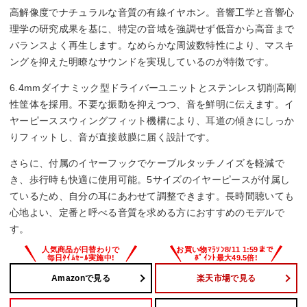
高解像度でナチュラルな音質の有線イヤホン。音響工学と音響心
1.2 m
理学の研究成果を基に、特定の音域を強調せず低音から高音まで
バランスよく再生します。なめらかな周波数特性により、マスキ
ハイレゾ
ングを抑えた明瞭なサウンドを実現しているのが特徴です。
○
6.4mmダイナミック型ドライバーユニットとステンレス切削高剛
性筐体を採用。不要な振動を抑えつつ、音を鮮明に伝えます。イ
リケーブル
ヤーピーススウィングフィット機構により、耳道の傾きにしっか
りフィットし、音が直接鼓膜に届く設計です。
–
さらに、付属のイヤーフックでケーブルタッチノイズを軽減で
き、歩行時も快適に使用可能。5サイズのイヤーピースが付属し
ているため、自分の耳にあわせて調整できます。長時間聴いても
心地よい、定番と呼べる音質を求める方におすすめのモデルで
す。
Amazonで見る
楽天市場で見る