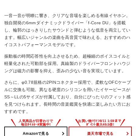
コード長
一音一音が明瞭に響き、クリアな音場を楽しめる有線イヤホン。
1.2 m
独自開発の6mmダイナミックドライバー「f-Core DU」を搭載
し、輪郭のはっきりしたサウンドと弾むような低音を両立してい
ハイレゾ
ます。幅広いジャンルの楽曲を高音質で味わえる、おすすめのハ
イコストパフォーマンスモデルです。
–
振動板の時間応答性を向上させるため、超極細のボイスコイルと
リケーブル
軽量化された可動部を採用。真鍮製のドライバーフロントハウジ
ングは磁力の影響を抑え、歪みの少ない音を実現しています。
○
さらに、φ0.78規格の2PINコネクター採用で、柔軟なOFCケーブ
ルに交換も可能。異なる硬度のシリコンを用いたイヤーピースが
SS～LLの5サイズが付属しており、自分にぴったりのフィット感
を見つけられます。長時間の音楽鑑賞を快適に楽しみたい方にお
すすめです。
Amazonで見る
楽天市場で見る