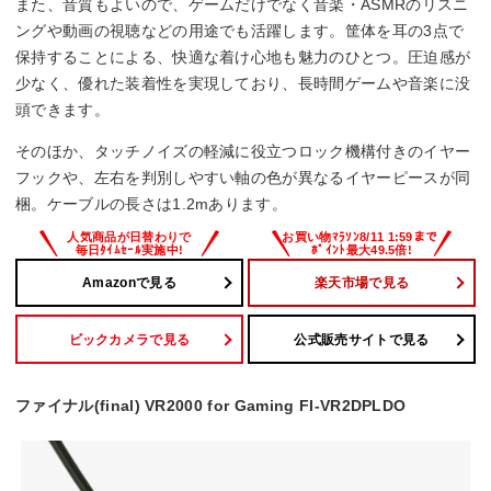
また、音質もよいので、ゲームだけでなく音楽・ASMRのリスニ
リケーブル
ングや動画の視聴などの用途でも活躍します。筐体を耳の3点で
保持することによる、快適な着け心地も魅力のひとつ。圧迫感が
–
少なく、優れた装着性を実現しており、長時間ゲームや音楽に没
頭できます。
そのほか、タッチノイズの軽減に役立つロック機構付きのイヤー
フックや、左右を判別しやすい軸の色が異なるイヤーピースが同
梱。ケーブルの長さは1.2mあります。
Amazonで見る
楽天市場で見る
ビックカメラで見る
公式販売サイトで見る
ファイナル(final) VR2000 for Gaming FI-VR2DPLDO