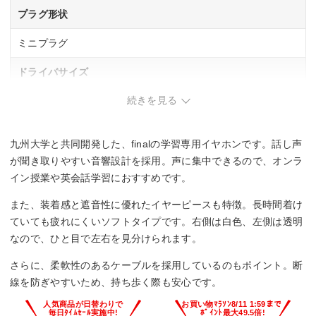
プラグ形状
ミニプラグ
ドライバサイズ
続きを見る
6.4 mm
コード長
九州大学と共同開発した、finalの学習専用イヤホンです。話し声
1.2 m
が聞き取りやすい音響設計を採用。声に集中できるので、オンラ
イン授業や英会話学習におすすめです。
ハイレゾ
また、装着感と遮音性に優れたイヤーピースも特徴。長時間着け
–
ていても疲れにくいソフトタイプです。右側は白色、左側は透明
なので、ひと目で左右を見分けられます。
リケーブル
さらに、柔軟性のあるケーブルを採用しているのもポイント。断
–
線を防ぎやすいため、持ち歩く際も安心です。