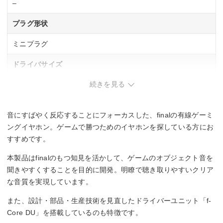
–
プラグ形状
ミニプラグ
ドライバサイズ
続きを見る
–
コード長
音にすばやく反応することにフォーカスした、finalの有線ゲーミ
1.2 m
ングイヤホン。ゲームで勝つためのイヤホンを探している方にお
すすめです。
ハイレゾ
本製品はfinalのもつ知見を活かして、ゲームのオブジェクト音を
–
聞きやすくすることを目的に開発。明瞭で聴き取りやすいクリア
な音質を実現しています。
リケーブル
また、設計・部品・生産技術を見直したドライバーユニット「f-
–
Core DU」を搭載しているのも特徴です。