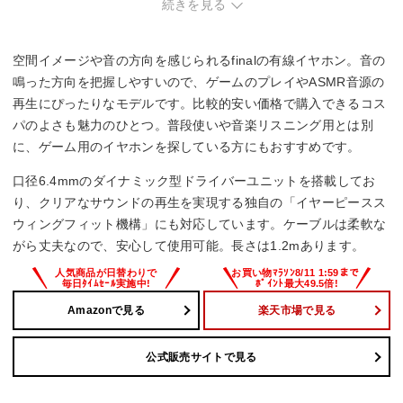
続きを見る
6.4mm
コード長
空間イメージや音の方向を感じられるfinalの有線イヤホン。音の
1.2ｍ
鳴った方向を把握しやすいので、ゲームのプレイやASMR音源の
再生にぴったりなモデルです。比較的安い価格で購入できるコス
ハイレゾ
パのよさも魅力のひとつ。普段使いや音楽リスニング用とは別
に、ゲーム用のイヤホンを探している方にもおすすめです。
–
口径6.4mmのダイナミック型ドライバーユニットを搭載してお
リケーブル
り、クリアなサウンドの再生を実現する独自の「イヤーピースス
ウィングフィット機構」にも対応しています。ケーブルは柔軟な
–
がら丈夫なので、安心して使用可能。長さは1.2mあります。
Amazonで見る
楽天市場で見る
公式販売サイトで見る