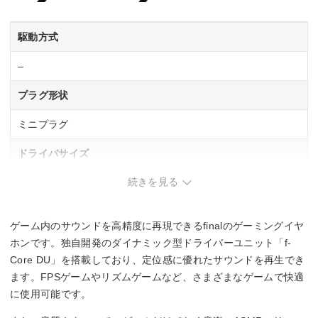
駆動方式
–
プラグ形状
ミニプラグ
ドライバサイズ
続きを見る
–
コード長
ゲーム内のサウンドを高精度に再現できるfinalのゲーミングイヤ
1.2 m
ホンです。独自開発のダイナミック型ドライバーユニット「f-
Core DU」を搭載しており、定位感に優れたサウンドを再生でき
ハイレゾ
ます。FPSゲームやリズムゲームなど、さまざまなゲームで快適
に使用可能です。
–