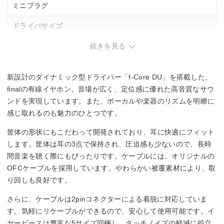
ミニプラグ
ドライバサイズ
続きを見る
6 mm
コード長
新設計のダイナミック型ドライバー「f-Core DU」を搭載した、
1.2 m
finalの有線イヤホン。音場が広く、定位感に優れた高音質なサウ
ンドを実現しています。また、ボーカルや楽器のリズムを明瞭に
ハイレゾ
感じ取れるのも魅力のひとつです。
–
筐体の形状にもこだわって開発されており、耳に快適にフィット
します。筐体は耳の3点で保持され、圧迫感も少ないので、長時
リケーブル
間音楽を聴く際にもぴったりです。ケーブルには、オリジナルの
OFCケーブルを採用しています。やわらかい被覆素材により、取
◯
り回しも良好です。
さらに、ケーブルは2pinコネクターによる着脱に対応していま
す。気軽にリケーブルができるので、安心して使用可能です。イ
ヤーピースは豊富な5サイズ同梱し、タッチノイズの軽減に役立