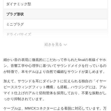
ダイナミック型
プラグ形状
ミニプラグ
ドライバサイズ
続きを見る
6.4 mm
コード長
細かい音の表現に徹底的にこだわって作られたfinalの有線イヤホ
1.2 m
ン。音響工学や心理学に基づいてサウンドメイクを行っているの
が特徴で、本モデルはより自然で繊細なサウンドが楽しめます。
ハイレゾ
加えて、サウンドを耳にダイレクトに伝えられる独自の「イヤー
–
ピーススウィングフィット機構」も搭載。ハウジングには、アル
マイト仕上げのアルミ切削筐体を採用しており、不要な振動がし
リケーブル
っかり抑制されています。
◯
ケーブルは、MMCXコネクターによる着脱に対応しています。万