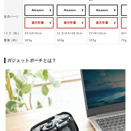
Amazon
Amazon
Amazon
A
販売ページ
楽天市場
楽天市場
楽天市場
サイズ（約）
23×16×5cm
21.5×4.5×18.5cｍ
22×6×12cm
20×9×
重量（約）
165g
160g
105g
70g
ガジェットポーチとは？