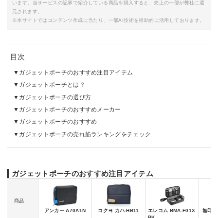
います。当サービスの記事で紹介している商品を購入すると、売上の一部が弊社に還
元されます。
※本サイトではコンテンツ作成に当たり、一部AI技術を補助的に活用しております。
目次
ガジェットポーチのおすすめ注目アイテム
ガジェットポーチとは？
ガジェットポーチの選び方
ガジェットポーチのおすすめメーカー
ガジェットポーチのおすすめ
ガジェットポーチの売れ筋ランキングをチェック
ガジェットポーチのおすすめ注目アイテム
商品
アンカー A70A1N
コクヨ カハ-HB11
エレコム BMA-F01X
無印良品
BK