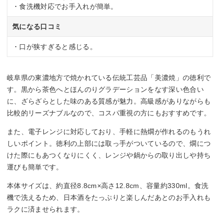
・食洗機対応でお手入れが簡単。
気になる口コミ
・口が狭すぎると感じる。
岐阜県の東濃地方で焼かれている伝統工芸品「美濃焼」の徳利で
す。黒から茶色へとほんのりグラデーションをなす深い色合い
に、ざらざらとした味のある質感が魅力。高級感がありながらも
比較的リーズナブルなので、コスパ重視の方にもおすすめです。
また、電子レンジに対応しており、手軽に熱燗が作れるのもうれ
しいポイント。徳利の上部には取っ手がついているので、燗につ
けた際にもあつくなりにくく、レンジや鍋からの取り出しや持ち
運びも簡単です。
本体サイズは、約直径8.8cm×高さ12.8cm、容量約330ml。食洗
機で洗えるため、日本酒をたっぷりと楽しんだあとのお手入れも
ラクに済ませられます。