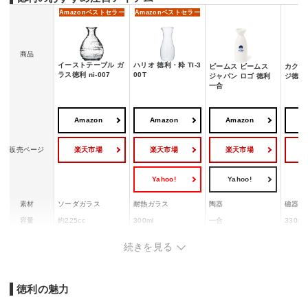
Amazon
ベストセラー
Amazon
ベストセラー
商品
イーストテーブル ガ
ハリオ 徳利・粋 TI-3
ビームス ビームス
カクニ
ラス徳利 ni-007
00T
ジャパン ロゴ 徳利
ジ徳利 
一合
Amazon
Amazon
Amazon
A
楽天市場
楽天市場
楽天市場
販売ページ
Yahoo!
Yahoo!
素材
ソーダガラス
耐熱ガラス
陶器
磁器
容量
約225cc
300ml
一合
330ml
電子レンジ対
◯
◯
◯
◯
続きを見る
応
徳利の魅力