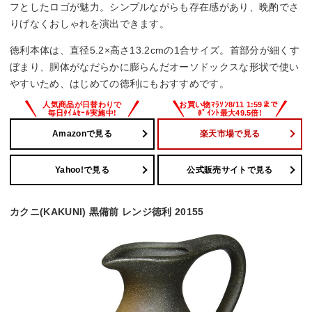
フとしたロゴが魅力。シンプルながらも存在感があり、晩酌でさ
りげなくおしゃれを演出できます。
徳利本体は、直径5.2×高さ13.2cmの1合サイズ。首部分が細くす
ぼまり、胴体がなだらかに膨らんだオーソドックスな形状で使い
やすいため、はじめての徳利にもおすすめです。
Amazonで見る
楽天市場で見る
Yahoo!で見る
公式販売サイトで見る
カクニ(KAKUNI) 黒備前 レンジ徳利 20155