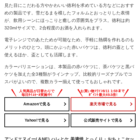
見た目にこだわる方やかわいい徳利を求めている方などにおすす
めの製品です。雪だるまを模したフォルムとおっとりした表情
が、飲用シーンにほっこりと癒しの雰囲気をプラス。徳利は約
320mlサイズで、2合程度のお酒を入れられます。
電子レンジでのあたためが可能なため、手軽に熱燗を作れるのも
メリットのひとつ。頭にかぶった赤いバケツは、徳利の蓋として
使えるほか、盃としても活躍します。
カラーバリエーションは、本製品の赤バケツに、茶バケツと黒バ
ケツを加えた全3種類がラインナップ。比較的リーズナブルでコ
スパがよいので、複数カラー揃えて使ってもおしゃれです。
Amazonで見る
楽天市場で見る
Yahoo!で見る
公式販売サイトで見る
アンドエヌイー(＆NE) ハレとケ 美濃焼 とっくり・おちょこセッ