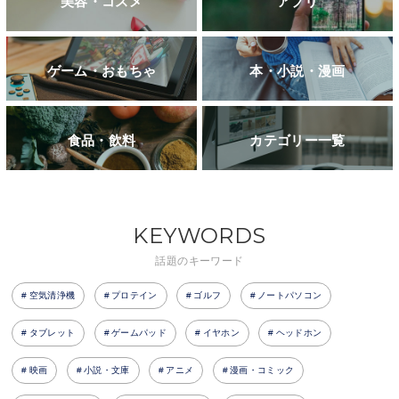
美容・コスメ
アプリ
ゲーム・おもちゃ
本・小説・漫画
食品・飲料
カテゴリー一覧
KEYWORDS
話題のキーワード
空気清浄機
プロテイン
ゴルフ
ノートパソコン
タブレット
ゲームパッド
イヤホン
ヘッドホン
映画
小説・文庫
アニメ
漫画・コミック