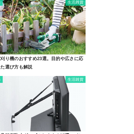
生活雑貨
4
芝刈り機のおすすめ23選。目的や広さに応
じた選び方も解説
生活雑貨
5