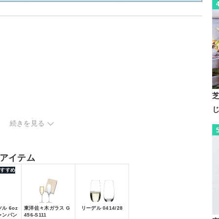
ック
続きを見る
アイテム
 おすすめ
ル 6oz
東洋佐々木ガラス G
リーデル 0414/28
ャンパン
456-S111