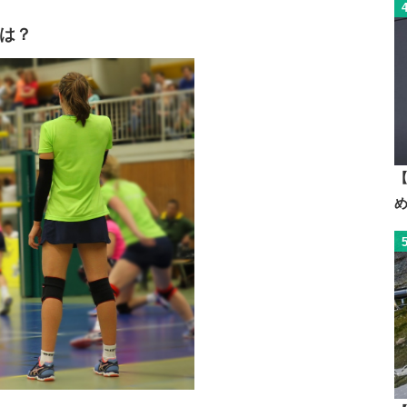
チェック
グは？
は？
【