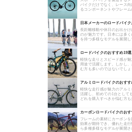
バイクだけでなく、レース向
るコンポーネントやフレームの
日本メーカーのロードバイク
長距離移動や休日のお出かけ
のが魅力です。日本には多く
を持つ多様なモデルを展開して
ロードバイクのおすすめ19
軽快な走りとスピード感が魅
用途で活躍します。しかし、
む方も多いのではないでしょう
アルミロードバイクのおすす
軽快な走行感が魅力のアルミ
活躍し、初めての1台として
どれを購入すべきか悩む方も多
カーボンロードバイクのおす
フレームの素材にカーボンを
効果が期待でき、優れた走行
ら多種多様なモデルが展開され