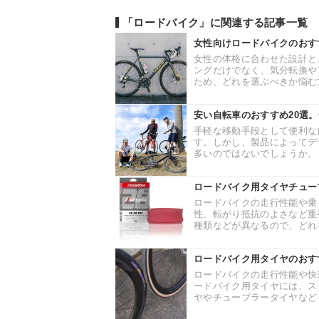
「ロードバイク」に関連する記事一覧
女性向けロードバイクのおす
女性の体格に合わせた設計と
ングだけでなく、気分転換や
ため、どれを選ぶべきか悩む方
安い自転車のおすすめ20選
手軽な移動手段として便利な
す。しかし、製品によってデ
多いのではないでしょうか。 
ロードバイク用タイヤチュー
ロードバイクの走行性能や乗
性、転がり抵抗のよさなど重
種類などが異なるので、どれを
ロードバイク用タイヤのおす
ロードバイクの走行性能や快
ードバイク用タイヤには、ス
ヤやチューブラータイヤなども