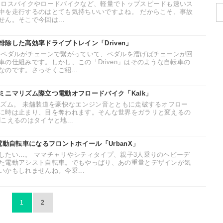
クロスバイクやロードバイクなど、軽量でトップスピードも速いス
中を走行するのはとても気持ちいいですよね。 だからこそ、事故
ん。そこで今回は...
除した高効率ドライブトレイン「Driven」
とペダルがチェーンで繋がっていて、ペダルを漕げばチェーンが回
の仕組みです。しかし、この「Driven」はそのような自転車の
のです。さっそくご紹...
ミニマリズム際立つ電動オフロードバイク「Kalk」
リズム。 未舗装道を豪快なエンジン音とともに走破するオフロー
に時は止まり、目を奪われます。そんな世界をガラリと変えるの
こえるのはタイヤと地...
電動自転車になるフロントホイール「UrbanX」
したい…。 ママチャリやシティタイプ、親子3人乗りのヘビーデ
た電動アシスト自転車。でもやっぱり、あの重量とデザインが気
かもしれませんね。今乗...
1
2