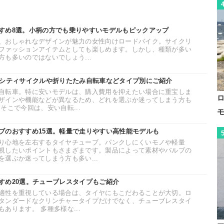
すめ8選。小柄の方でも乗りやすいモデルもピックアップ
、おしゃれなデザインが魅力の女性向けロードバイク。サイクリ
ファッションアイテムとしても楽しめます。しかし、種類が多い
も多いのではないでしょう...
。シティサイクルや折りたたみ自転車などタイプ別にご紹介
自転車。特に安いモデルは、購入費用を抑えたい場合に重宝しま
ザインや機能などが異なるため、どれを選ぶか迷ってしまう方も
そこで今回は、安い自転...
ブのおすすめ15選。軽量で走りやすい高性能モデルも
り心地を左右するタイヤチューブ。パンクしにくいモノや軽量
視したいポイントもさまざまです。製品によって素材やバルブの
選ぶか迷ってしまう方も多い...
すめ20選。チューブレスタイプもご紹介
適性を重視している場合は、タイヤにもこだわることが大切。ロ
タンダードなクリンチャータイプだけでなく、チューブレスタイ
あります。 多種多様な...