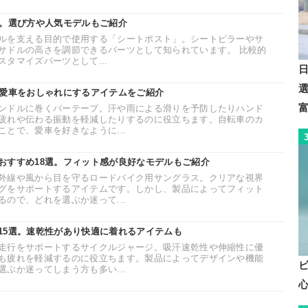
選。選び方や人気モデルもご紹介
ルを支える目的で使用する「シートポスト」。シートピラーやサ
サドルの高さを調節できるパーツとして知られています。 比較的
タマイズパーツとして...
。愛車をおしゃれにするアイテムをご紹介
ンドルに巻くバーテープ。汗や雨による滑りを予防したりハンド
疲れや伝わる振動を軽減したりするのに役立ちます。自転車のカ
とで、愛車を好きなように...
おすすめ18選。フィット感が良好なモデルもご紹介
外線や風から目を守るロードバイク用サングラス。クリアな視界
グをサポートするアイテムです。しかし、製品によってフィット
ので、どれを選ぶか迷って...
15選。速乾性があり快適に着れるアイテムも
走行をサポートするサイクルジャージ。吸汗速乾性や伸縮性に優
も疲れを軽減するのに役立ちます。製品によってデザインや機能
ぶか迷ってしまう方も多い...