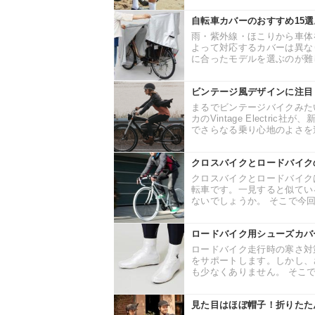
自転車カバーのおすすめ15
雨・紫外線・ほこりから車体
よって対応するカバーは異な
に合ったモデルを選ぶのが難し
ビンテージ風デザインに注目！電
まるでビンテージバイクみた
カのVintage Electri
でさらなる乗り心地のよさを追
クロスバイクとロードバイク
クロスバイクとロードバイク
転車です。一見すると似てい
ないでしょうか。 そこで今回
ロードバイク用シューズカバ
ロードバイク走行時の寒さ対
をサポートします。しかし、
も少なくありません。 そこで
見た目はほぼ帽子！折りたたんで