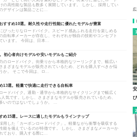
けの高性能な製品も数多く展開しています。 しかし、採用してい
広
デザインは製品ごとに...
おすすめ10選。耐久性や走行性能に優れたモデルが豊富
にぴったりなロードバイク。スピード感あふれる走行を楽しめる
の自転車メーカーが存在し、それぞれが独自の技術やコンセプト
います。 今回は、日本...
選。初心者向けモデルや安いモデルもご紹介
力のロードバイク。街乗りから本格的なツーリングまで、幅広い
さまざまなモデルが販売されているため、どれを購入すべきか悩
か。 そこで今回は、ロ...
め13選。軽量で快適に走行できる自転車
ロードバイク。通勤・通学から本格的なサイクリングまで幅広く
も人気です。しかし、さまざまなモデルが販売されているため、
いのではないでしょうか。 ...
すめ15選。レースに適したモデルもラインナップ
採用した「カーボンロードバイク」。軽量ながら衝撃を吸収する
性能を備えているのが特徴です。 しかし、さまざまなメーカーか
ており、購入する際に...