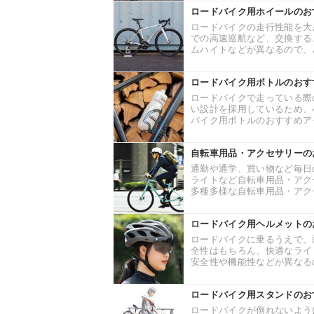
ロードバイク用ホイールのお
ロードバイクの走行性能を大
での高速巡航など、交換する
ムハイトなどが異なるので、ど
ロードバイク用ボトルのおす
ロードバイクで走っている際
い設計を採用しているため、
バイク用ボトルのおすすめアイ
自転車用品・アクセサリーの
通勤や通学、買い物など毎日
ライトなど自転車用品・アク
多種多様な自転車用品・アクセ
ロードバイク用ヘルメットの
ロードバイクに乗るうえで、
全性はもちろん、快適なライ
安全性や機能性などが異なるの
ロードバイク用スタンドのお
ロードバイクが倒れないよう