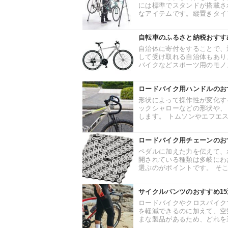
には標準でスタンドが搭載さ
なアイテムです。縦置きタイプ
自転車のふるさと納税おすす
自治体に寄付をすることで、
して受け取れる自治体もあり
バイクなどスポーツ用のモノま
ロードバイク用ハンドルのお
形状によって操作性が変化す
ックシャローなどの形状や、
します。 トムソンやエフエス
ロードバイク用チェーンのお
ペダルに加えた力を伝えて、
開されている種類は多岐にわ
選ぶのがポイントです。 そこ
サイクルパンツのおすすめ1
ロードバイクやクロスバイク
を軽減できるのに加えて、空
まな製品があるため、どれを選