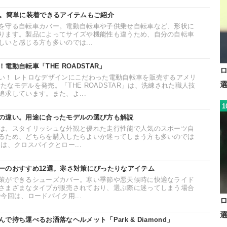
選。簡単に装着できるアイテムもご紹介
を守る自転車カバー。電動自転車や子供乗せ自転車など、形状に
ります。製品によってサイズや機能性も違うため、自分の自転車
いと感じる方も多いのでは...
動自転車「THE ROADSTAR」
い！ レトロなデザインにこだわった電動自転車を販売するアメリ
c社が、新たなモデルを発売。「THE ROADSTAR」は、洗練された職人技
求しています。また、よ...
1
の違い。用途に合ったモデルの選び方も解説
は、スタイリッシュな外観と優れた走行性能で人気のスポーツ自
るため、どちらを購入したらよいか迷ってしまう方も多いのでは
は、クロスバイクとロー...
ーのおすすめ12選。寒さ対策にぴったりなアイテム
策ができるシューズカバー。寒い季節や悪天候時に快適なライド
さまざまなタイプが販売されており、選ぶ際に迷ってしまう場合
今回は、ロードバイク用...
持ち運べるお洒落なヘルメット「Park & Diamond」