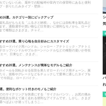
れていないため、屋外での駐輪時や室内での保管時にあると便利
・折りたたみタイプ・壁掛...
め16選。カテゴリー別にピックアップ
返礼品がもらえる「ふるさと納税」。なかには自転車を返礼品と
ます。通勤通学や買い物など日常使いに便利なモノから、ロード
で種類はさまざま。チャイ...
すすめ19選。乗り心地を自分好みにカスタマイズ
るロードバイク用ハンドル。シャロー・アナトミック・アナトミ
ドロップハンドルやブルホーンハンドルなどの種類の違いが存在
エー、日東など、さまざ...
すすめ20選。メンテナンスが簡単なモデルもご紹介
ホイールを回転させる役割を果たすロードバイク用チェーン。展
たり、規格やグレードなどをチェックして愛車に適したタイプを
で今回は、ロードバイク...
5選。便利なポケット付きのモノもご紹介
でのサイクリングを快適にする「サイクルパンツ」。お尻の痛み
気抵抗を抑えて速く走れる便利なアイテムです。しかし、さまざ
べばよいか迷ってしまうこ...