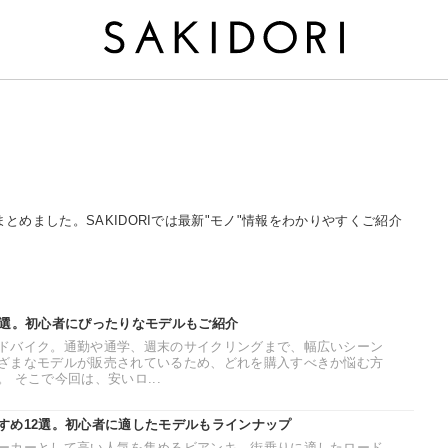
まとめました。SAKIDORIでは最新"モノ"情報をわかりやすくご紹介
0選。初心者にぴったりなモデルもご紹介
ドバイク。通勤や通学、週末のサイクリングまで、幅広いシーン
ざまなモデルが販売されているため、どれを購入すべきか悩む方
 そこで今回は、安いロ...
すめ12選。初心者に適したモデルもラインナップ
ーカーとして高い人気を集めるビアンキ。街乗りに適したロード