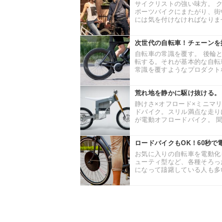
サイクリストの強い味方。 
ポーツバイクにまたがり、街
には気を付けなければなりませ
次世代の自転車！チェーンを排
自転車の常識を覆す。 後輪
転する。それが基本的な自転車
常識を覆すようなプロダクトな
荒れ地を静かに駆け抜ける。
静けさ×オフロード×ミニマ
ドバイク。スリル満点な走り
が電動オフロードバイク。 聞
ロードバイクもOK！60秒で
お気に入りの自転車を電動化
ューティ型など、各種そろっ
になって躊躇している人も多い