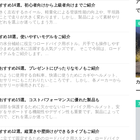
すすめ14選。初心者向けから上級者向けまでご紹介
きく左右するホイール。軽量化による登坂性能の向上や、平坦路
ことで走りが大きく変わります。しかし、製品によって素材やリ
れを選ぶか迷ってしまう方...
すめ18選。使いやすいモデルをご紹介
の水分補給に役立つロードバイク用ボトル。片手でも操作しやす
小まめな給水に活躍する人気グッズです。 そこで今回は、ロード
テムをご紹介します。...
おすすめ26選。プレゼントにぴったりなモノもご紹介
のように使用する自転車。快適に使うためにカギやヘルメット、
セサリーにもこだわりたいところです。 しかし、各メーカーから
サリーが発売されてお...
おすすめ15選。コストパフォーマンスに優れた製品も
頭部を保護するために欠かせないロードバイク用ヘルメット。安
ドをサポートする機能性やデザイン性も重要です。製品によって
で、どれを選ぶか迷ってし...
すすめ12選。縦置きや壁掛けができるタイプもご紹介
に立てて固定するためのロードバイク用スタンド。ロードバイク