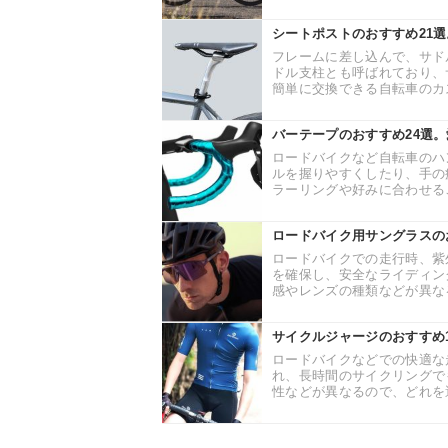
シートポストのおすすめ21
フレームに差し込んで、サド
ドル支柱とも呼ばれており、
簡単に交換できる自転車のカス
バーテープのおすすめ24選
ロードバイクなど自転車のハ
ルを握りやすくしたり、手の
ラーリングや好みに合わせるこ
ロードバイク用サングラスの
ロードバイクでの走行時、紫
を確保し、安全なライディン
感やレンズの種類などが異なる
サイクルジャージのおすすめ
ロードバイクなどでの快適な
れ、長時間のサイクリングで
性などが異なるので、どれを選