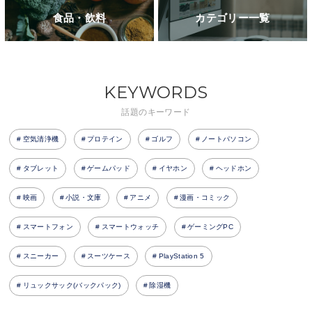
食品・飲料
カテゴリー一覧
KEYWORDS
話題のキーワード
空気清浄機
プロテイン
ゴルフ
ノートパソコン
タブレット
ゲームパッド
イヤホン
ヘッドホン
映画
小説・文庫
アニメ
漫画・コミック
スマートフォン
スマートウォッチ
ゲーミングPC
スニーカー
スーツケース
PlayStation 5
リュックサック(バックパック)
除湿機