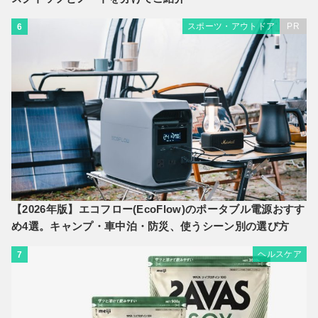
スポーツ・アウトドア
PR
6
【2026年版】エコフロー(EcoFlow)のポータブル電源おすす
め4選。キャンプ・車中泊・防災、使うシーン別の選び方
ヘルスケア
7