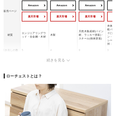
Amazon
Amazon
Amazon
A
販売ページ
楽天市場
楽天市場
楽天市場
本体：
粧パー
天然木集成材(パイン
エンジニアリングウ
ド(ブ
材質
木製
材、ラッカー塗装)・
ッド・合金鋼・木材
ン・ナ
スチール(粉体塗装)
シート
脚：ス
引き出しの数
5
4
9
3
天板：約15kg
続きを見る
引き出し小(1個あた
天板：約10kg
天板：1
耐荷重
り)：約3kg
-
引き出し(1杯あた
引き出
引き出し大(1個あた
り)：各5kg
：5kg
り)：約5kg
ローチェストとは？
組み立て
要
不要
要
要
脚付き
○
-
○
○
約幅79×奥行39×高
幅101×奥行42cm×
幅92×奥行32×高さ8
幅60×
サイズ
さ88 cm
高さ41 cm
8 cm
2 cm