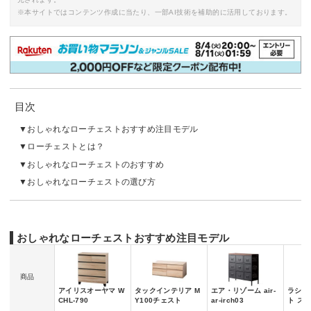
※本サイトではコンテンツ作成に当たり、一部AI技術を補助的に活用しております。
目次
おしゃれなローチェストおすすめ注目モデル
ローチェストとは？
おしゃれなローチェストのおすすめ
おしゃれなローチェストの選び方
おしゃれなローチェストおすすめ注目モデル
商品
アイリスオーヤマ W
タックインテリア M
エア・リゾーム air-
ラシク
CHL-790
Y100チェスト
ar-irch03
ト ス