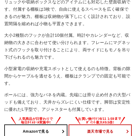
リュックや収納ボックスなどのアイテムにも対応した壁面収納で
す。付属する棚板は3枚で、自由に使えるスペースを広く確保で
きるのが魅力。棚板は収納物が落下しにくく設計されており、設
置間隔を縮めれば小物も平置きできます。
大小2種類のフックが合計10個付属。時計やカレンダーなど、収
納物の大きさに合わせて使い分けられます。フレームにマグネッ
ト式のフックを取り付けることにより、両サイドにもモノを吊り
下げられるのも魅力です。
小型家電の収納や充電スポットとして使えるのも特徴。背板の隙
間からケーブルを逃せるうえ、棚板はクランプでの固定も可能で
す。
ポールには、強力なバネを内蔵。先端には滑り止め付きの大型パ
ッドも備えており、天井からズレにくい仕様です。脚部は安定性
に優れたL字型で、アジャスターも付属しています。
Amazonで見る
楽天市場で見る