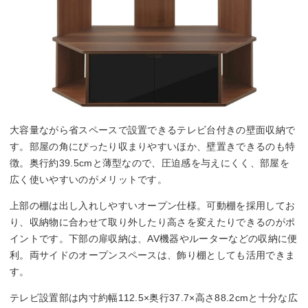
大容量ながら省スペースで設置できるテレビ台付きの壁面収納で
す。部屋の角にぴったり収まりやすいほか、壁置きできるのも特
徴。奥行約39.5cmと薄型なので、圧迫感を与えにくく、部屋を
広く使いやすいのがメリットです。
上部の棚は出し入れしやすいオープン仕様。可動棚を採用してお
り、収納物に合わせて取り外したり高さを変えたりできるのがポ
イントです。下部の扉収納は、AV機器やルーターなどの収納に便
利。両サイドのオープンスペースは、飾り棚としても活用できま
す。
テレビ設置部は内寸約幅112.5×奥行37.7×高さ88.2cmと十分な広