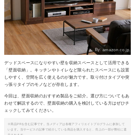
By:
amazon.co.jp
デッドスペースになりやすい壁を収納スペースとして活用できる
「壁面収納」。キッチンやトイレなど限られたスペースにも設置
しやすく、空間を広く使えるのが魅力です。取り付けタイプや突
っ張りタイプのモノなどが存在します。
今回は、壁面収納のおすすめ製品をご紹介。選び方についてもあ
わせて解説するので、壁面収納の購入を検討している方はぜひチ
ェックしてみてください。
※商品PRを含む記事です。当メディアは各種アフィリエイトプログラムに参加して
います。当サービスの記事で紹介している商品を購入すると、売上の一部が弊社に還
元されます。