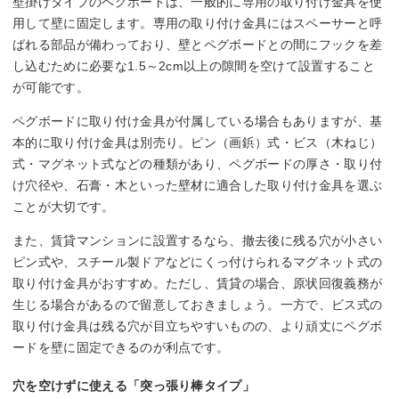
壁掛けタイプのペグボードは、一般的に専用の取り付け金具を使
用して壁に固定します。専用の取り付け金具にはスペーサーと呼
ばれる部品が備わっており、壁とペグボードとの間にフックを差
し込むために必要な1.5～2cm以上の隙間を空けて設置すること
が可能です。
ペグボードに取り付け金具が付属している場合もありますが、基
本的に取り付け金具は別売り。ピン（画鋲）式・ビス（木ねじ）
式・マグネット式などの種類があり、ペグボードの厚さ・取り付
け穴径や、石膏・木といった壁材に適合した取り付け金具を選ぶ
ことが大切です。
また、賃貸マンションに設置するなら、撤去後に残る穴が小さい
ピン式や、スチール製ドアなどにくっ付けられるマグネット式の
取り付け金具がおすすめ。ただし、賃貸の場合、原状回復義務が
生じる場合があるので留意しておきましょう。一方で、ビス式の
取り付け金具は残る穴が目立ちやすいものの、より頑丈にペグボ
ードを壁に固定できるのが利点です。
穴を空けずに使える「突っ張り棒タイプ」