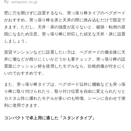
By:
amazon.co.jp
壁に穴を開けずに設置するなら、突っ張り棒タイプのペグボード
がおすすめ。突っ張り棒を床と天井の間に挟み込むだけで固定で
きます。ただし、天井・床の強度が足りないと、破損・転倒の原
因になるため注意。突っ張り棒に対応した頑丈な天井・床に設置
しましょう。
賃貸マンションなどに設置したい方は、ペグボードの撤去後に天
井に傷などが残りにくいかどうかも要チェック。突っ張り棒の設
置面にクッション材を使用したモデルなら、比較的傷が付きにく
いのでおすすめです。
また、突っ張り棒タイプは、ペグボード以外に棚板なども突っ張
り棒に取り付けられたり、取り付け位置を自由に変えられたりと
カスタム性に優れたモデルが多いのも特徴。シーンに合わせて便
利に使用できます。
コンパクトで卓上用に適した「スタンドタイプ」