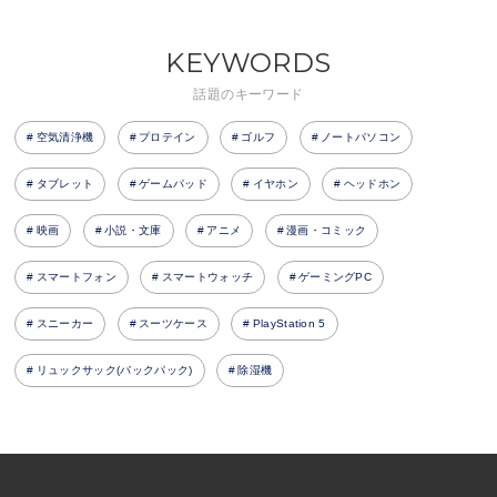
KEYWORDS
話題のキーワード
空気清浄機
プロテイン
ゴルフ
ノートパソコン
タブレット
ゲームパッド
イヤホン
ヘッドホン
映画
小説・文庫
アニメ
漫画・コミック
スマートフォン
スマートウォッチ
ゲーミングPC
スニーカー
スーツケース
PlayStation 5
リュックサック(バックパック)
除湿機