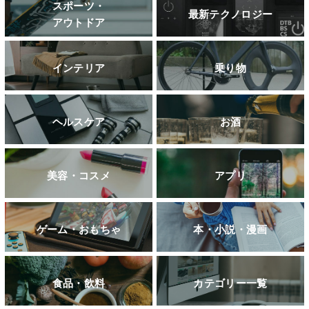
スポーツ・
最新テクノロジー
アウトドア
インテリア
乗り物
ヘルスケア
お酒
美容・コスメ
アプリ
ゲーム・おもちゃ
本・小説・漫画
食品・飲料
カテゴリー一覧