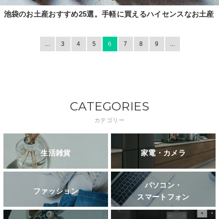
池袋のお土産おすすめ25選。手軽に買えるハイセンスなお土産
...
3
4
5
6
7
8
9
...
CATEGORIES
カテゴリー
生活雑貨
家電・カメラ
パソコン・
ファッション
スマートフォン