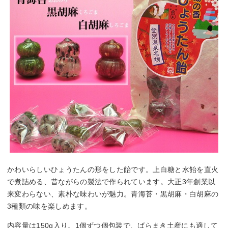
かわいらしいひょうたんの形をした飴です。上白糖と水飴を直火
で煮詰める、昔ながらの製法で作られています。大正3年創業以
来変わらない、素朴な味わいが魅力。青海苔・黒胡麻・白胡麻の
3種類の味を楽しめます。
内容量は150g入り。1個ずつ個包装で、ばらまき土産にも適して