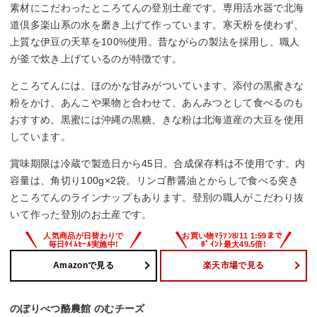
素材にこだわったところてんの登別土産です。専用活水器で北海
道倶多楽山系の水を磨き上げて作っています。寒天粉を使わず、
上質な伊豆の天草を100%使用。昔ながらの製法を採用し、職人
が釜で炊き上げているのが特徴です。
ところてんには、ほのかな甘みがついています。添付の黒蜜きな
粉をかけ、あんこや果物と合わせて、あんみつとして食べるのも
おすすめ。黒蜜には沖縄の黒糖、きな粉は北海道産の大豆を使用
しています。
賞味期限は冷蔵で製造日から45日。合成保存料は不使用です。内
容量は、角切り100g×2袋。リンゴ酢醤油とからしで食べる突き
ところてんのラインナップもあります。登別の職人がこだわり抜
いて作った登別のお土産です。
Amazonで見る
楽天市場で見る
のぼりべつ酪農館 のむチーズ