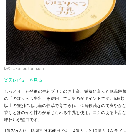
By:
rakunoukan.com
楽天レビューを見る
しっとりした登別の牛乳プリンのお土産。栄養に富んだ低温殺菌
の「のぼりべつ牛乳」を使用しているのがポイントです。5種類
以上の登別の地元産の牧草で育てられ、低音殺菌なので爽やかな
香りとほのかな甘みが感じられる牛乳を使用。コクのある上品な
味わいが魅力です。
1個78g入り。防腐剤は不使用です。4個入りと10個入りをライン