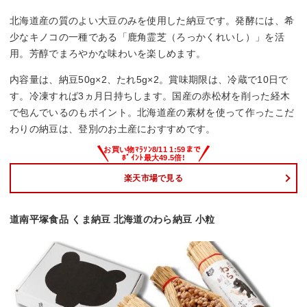
北海道産の質のよい大豆のみを使用した納豆です。発酵には、希
少なキノコの一種である「鹿角霊芝（ろっかくれいし）」を活
用。芳醇でまろやかな味わいを楽しめます。
内容量は、納豆50g×2、たれ5g×2。賞味期限は、冷蔵で10日で
す。冷凍すれば3ヵ月日持ちします。国産の赤松材を削った経木
で包んでいるのもポイント。北海道産の素材を使って作ったこだ
わりの納豆は、登別のお土産におすすめです。
楽天市場で見る
道南平塚食品 くま納豆 北海道のわら納豆 小粒