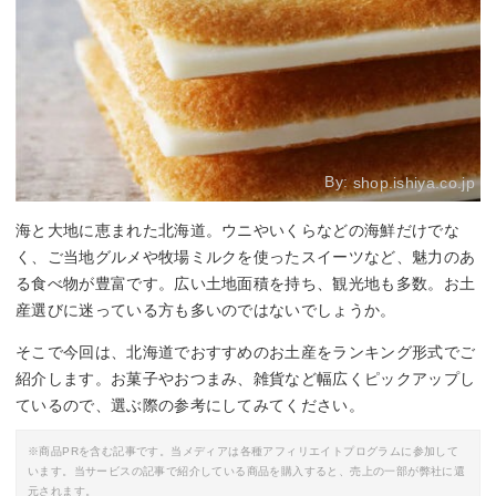
By:
shop.ishiya.co.jp
海と大地に恵まれた北海道。ウニやいくらなどの海鮮だけでな
く、ご当地グルメや牧場ミルクを使ったスイーツなど、魅力のあ
る食べ物が豊富です。広い土地面積を持ち、観光地も多数。お土
産選びに迷っている方も多いのではないでしょうか。
そこで今回は、北海道でおすすめのお土産をランキング形式でご
紹介します。お菓子やおつまみ、雑貨など幅広くピックアップし
ているので、選ぶ際の参考にしてみてください。
※商品PRを含む記事です。当メディアは各種アフィリエイトプログラムに参加して
います。当サービスの記事で紹介している商品を購入すると、売上の一部が弊社に還
元されます。