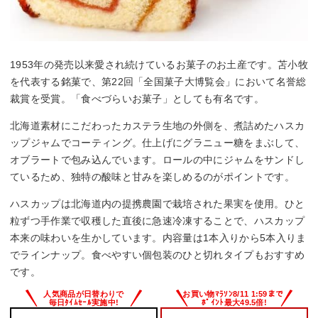
1953年の発売以来愛され続けているお菓子のお土産です。苫小牧
を代表する銘菓で、第22回「全国菓子大博覧会」において名誉総
裁賞を受賞。「食べづらいお菓子」としても有名です。
北海道素材にこだわったカステラ生地の外側を、煮詰めたハスカ
ップジャムでコーティング。仕上げにグラニュー糖をまぶして、
オブラートで包み込んでいます。ロールの中にジャムをサンドし
ているため、独特の酸味と甘みを楽しめるのがポイントです。
ハスカップは北海道内の提携農園で栽培された果実を使用。ひと
粒ずつ手作業で収穫した直後に急速冷凍することで、ハスカップ
本来の味わいを生かしています。内容量は1本入りから5本入りま
でラインナップ。食べやすい個包装のひと切れタイプもおすすめ
です。