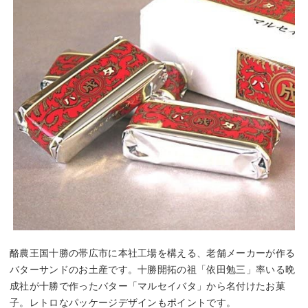
酪農王国十勝の帯広市に本社工場を構える、老舗メーカーが作る
バターサンドのお土産です。十勝開拓の祖「依田勉三」率いる晩
成社が十勝で作ったバター「マルセイバタ」から名付けたお菓
子。レトロなパッケージデザインもポイントです。