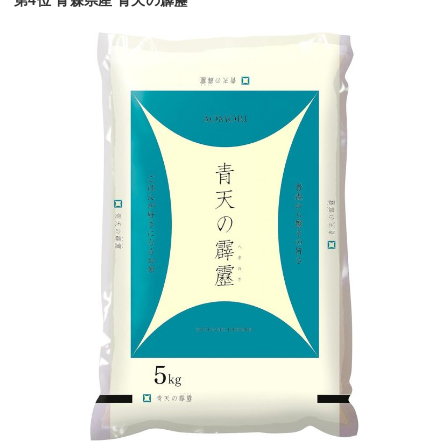
第4位 青森県産 青天の霹靂