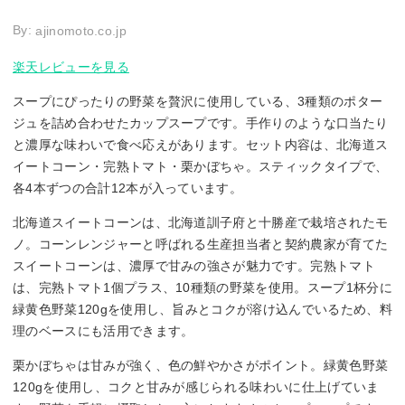
By:
ajinomoto.co.jp
楽天レビューを見る
スープにぴったりの野菜を贅沢に使用している、3種類のポター
ジュを詰め合わせたカップスープです。手作りのような口当たり
と濃厚な味わいで食べ応えがあります。セット内容は、北海道ス
イートコーン・完熟トマト・栗かぼちゃ。スティックタイプで、
各4本ずつの合計12本が入っています。
北海道スイートコーンは、北海道訓子府と十勝産で栽培されたモ
ノ。コーンレンジャーと呼ばれる生産担当者と契約農家が育てた
スイートコーンは、濃厚で甘みの強さが魅力です。完熟トマト
は、完熟トマト1個プラス、10種類の野菜を使用。スープ1杯分に
緑黄色野菜120gを使用し、旨みとコクが溶け込んでいるため、料
理のベースにも活用できます。
栗かぼちゃは甘みが強く、色の鮮やかさがポイント。緑黄色野菜
120gを使用し、コクと甘みが感じられる味わいに仕上げていま