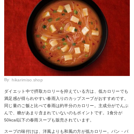
By:
hikarimiso.shop
ダイエット中で摂取カロリーを抑えている方は、低カロリーでも
満足感が得られやすい春雨入りのカップスープがおすすめです。
同じ量のご飯と比べて春雨は約半分のカロリー。主成分がでんぷ
んで、糖があまり含まれていないのもポイントです。1食分が
50kcal以下の春雨スープも販売されています。
スープの味付けは、洋風よりも和風の方が低カロリー。パン・パ