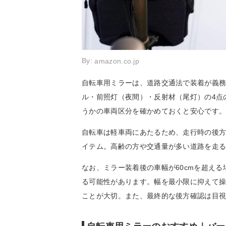
By:
amazon.co.jp
自転車用ミラーは、道路交通法で装着が義
ル・前照灯（夜間）・反射材（尾灯）の4点
うかの車両区分を確かめておくと安心です
自転車は軽車両にあたるため、走行時の後
イテム。高齢の方や交通量が多い道路を走
なお、ミラー装着後の車幅が60cmを超え
る可能性があります。幅を最小限に抑えて
ことが大切。また、最終的な後方確認は目