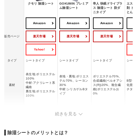
クモリ 除湿シート
GOKUMIN プレミア
帝人 快眠ドライプラ
エステ
ム除湿シート
ス 除湿シート 防ダ
剤 ド
ニタイプ
とん快
Amazon
Amazon
Amazon
A
楽天市場
楽天市場
楽天市場
販売ページ
Yahoo!
Y
タイプ
シートタイプ
シートタイプ
シートタイプ
シート
表生地:ポリエステル
表地・裏地:ポリエス
ポリエステル70%、
100%
テル70%、レーヨン
合成繊維(ベルオアシ
B型シ
中材:アクリレート系
素材
30%
ス(R))20%、複合繊
化亜鉛
繊維
中材:シリカゲルBタ
維(ポリエステル)1
チタン
裏生地:ポリエステル
イプ
0%
100%
シングル、セミシン
続きを見る
グル、セミダブル、
サイズ
シングル
シングル、ダブル
約110
ダブル、クイーン、
キング
洗濯機対応
ー
◯
ー
ー
除湿シートのメリットとは？
抗菌防臭加工付き、