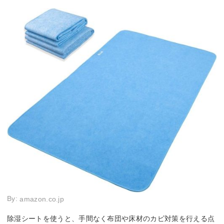
機能
抗菌防臭加工付き
吸湿センサー付き
吸湿セ
吸湿センサー付き
By:
amazon.co.jp
除湿シートを使うと、手間なく布団や床材のカビ対策を行える点