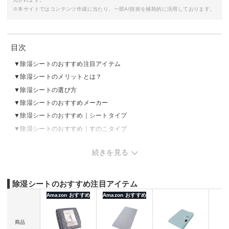
※本サイトではコンテンツ作成に当たり、一部AI技術を補助的に活用しております。
目次
除湿シートのおすすめ注目アイテム
除湿シートのメリットとは？
除湿シートの選び方
除湿シートのおすすめメーカー
除湿シートのおすすめ｜シートタイプ
除湿シートのおすすめ｜すのこタイプ
除湿シートのAmazon・楽天市場ランキングをチェック
続きを見る
番外編：除湿シートの効果的な敷き方
除湿シートのおすすめ注目アイテム
Amazon おすすめ
Amazon おすすめ
商品