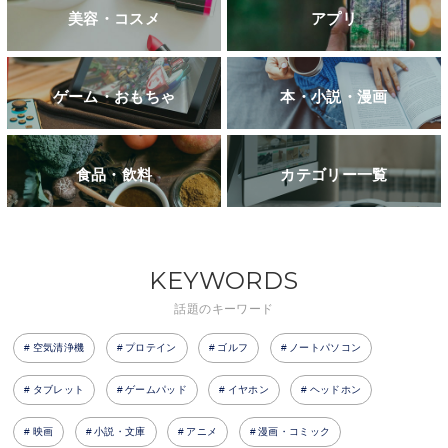
美容・コスメ
アプリ
ゲーム・おもちゃ
本・小説・漫画
食品・飲料
カテゴリー一覧
KEYWORDS
話題のキーワード
空気清浄機
プロテイン
ゴルフ
ノートパソコン
タブレット
ゲームパッド
イヤホン
ヘッドホン
映画
小説・文庫
アニメ
漫画・コミック