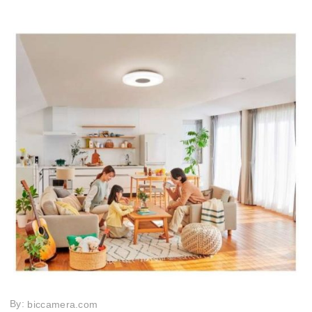
By:
biccamera.com