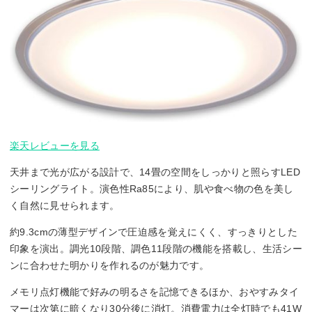
楽天レビューを見る
天井まで光が広がる設計で、14畳の空間をしっかりと照らすLED
シーリングライト。演色性Ra85により、肌や食べ物の色を美し
く自然に見せられます。
約9.3cmの薄型デザインで圧迫感を覚えにくく、すっきりとした
印象を演出。調光10段階、調色11段階の機能を搭載し、生活シー
ンに合わせた明かりを作れるのが魅力です。
メモリ点灯機能で好みの明るさを記憶できるほか、おやすみタイ
マーは次第に暗くなり30分後に消灯。消費電力は全灯時でも41W