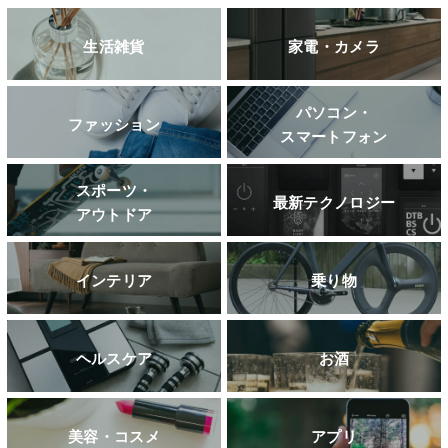
生活雑貨
家電・カメラ
パソコン・
ファッション
スマートフォン
スポーツ・
最新テクノロジー
アウトドア
インテリア
乗り物
ヘルスケア
お酒
美容・コスメ
アプリ