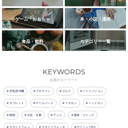
ゲーム・おもちゃ
本・小説・漫画
食品・飲料
カテゴリー一覧
KEYWORDS
話題のキーワード
空気清浄機
プロテイン
ゴルフ
ノートパソコン
タブレット
ゲームパッド
イヤホン
ヘッドホン
映画
小説・文庫
アニメ
漫画・コミック
スマートフォン
スマートウォッチ
ゲーミングPC