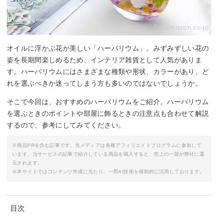
By:
amazon.co.jp
オイルに浮かぶ花が美しい「ハーバリウム」。みずみずしい花の
姿を長期間楽しめるため、インテリア雑貨として人気がありま
す。ハーバリウムにはさまざまな種類や形状、カラーがあり、ど
れを選ぶべきか迷ってしまう方も多いのではないでしょうか。
そこで今回は、おすすめのハーバリウムをご紹介。ハーバリウム
を選ぶときのポイントや部屋に飾るときの注意点も合わせて解説
するので、参考にしてみてください。
※商品PRを含む記事です。当メディアは各種アフィリエイトプログラムに参加して
います。当サービスの記事で紹介している商品を購入すると、売上の一部が弊社に還
元されます。
※本サイトではコンテンツ作成に当たり、一部AI技術を補助的に活用しております。
目次